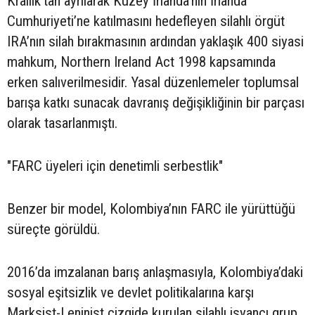
Krallık’tan ayrılarak Kuzey İrlanda’nın İrlanda
Cumhuriyeti’ne katılmasını hedefleyen silahlı örgüt
IRA’nın silah bırakmasının ardından yaklaşık 400 siyasi
mahkum, Northern Ireland Act 1998 kapsamında
erken salıverilmesidir. Yasal düzenlemeler toplumsal
barışa katkı sunacak davranış değişikliğinin bir parçası
olarak tasarlanmıştı.
"FARC üyeleri için denetimli serbestlik"
Benzer bir model, Kolombiya’nın FARC ile yürüttüğü
süreçte görüldü.
2016’da imzalanan barış anlaşmasıyla, Kolombiya’daki
sosyal eşitsizlik ve devlet politikalarına karşı
Marksist-Leninist çizgide kurulan silahlı isyancı grup