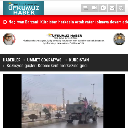
la
Neçirvan Barzani: Kürdistan herkesin ortak vatanı olmaya devam e
HABERLER
ÜMMET COĞRAFYASI
KÜRDİSTAN
Koalisyon güçleri Kobani kent merkezine girdi