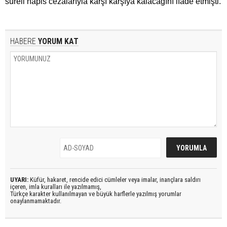
süreli hapis cezalarıyla karşı karşıya kalacağını ifade etmişti.
HABERE
YORUM KAT
UYARI:
Küfür, hakaret, rencide edici cümleler veya imalar, inançlara saldırı
içeren, imla kuralları ile yazılmamış,
Türkçe karakter kullanılmayan ve büyük harflerle yazılmış yorumlar
onaylanmamaktadır.