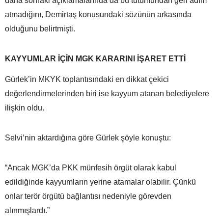
daha sonraki açıklamalarında da bu tutumundan geri adım
atmadığını, Demirtaş konusundaki sözünün arkasında
olduğunu belirtmişti.
KAYYUMLAR İÇİN MGK KARARINI İŞARET ETTİ
Gürlek’in MKYK toplantısındaki en dikkat çekici
değerlendirmelerinden biri ise kayyum atanan belediyelere
ilişkin oldu.
Selvi’nin aktardığına göre Gürlek şöyle konuştu:
“Ancak MGK’da PKK münfesih örgüt olarak kabul
edildiğinde kayyumların yerine atamalar olabilir. Çünkü
onlar terör örgütü bağlantısı nedeniyle görevden
alınmışlardı.”