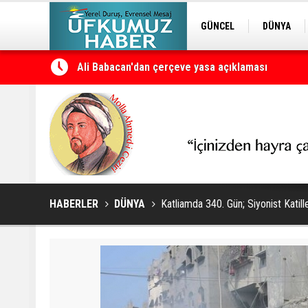
GÜNCEL
DÜNYA
EDİTÖRDEN
KURDÎ
Petrol erzan bû
HABERLER
DÜNYA
Katliamda 340. Gün; Siyonist Katille