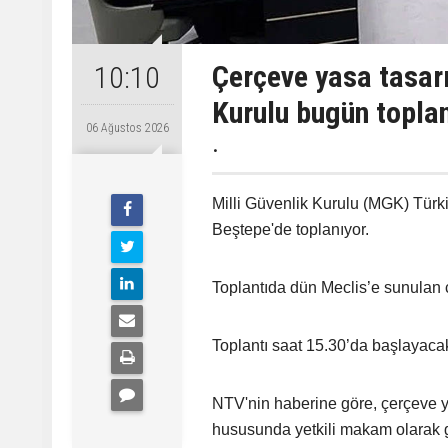
Çerçeve yasa tasarı
10:10
Kurulu bugün topla
06 Ağustos 2026
.
Milli Güvenlik Kurulu (MGK) Tü
Beştepe'de toplanıyor.
Toplantıda dün Meclis’e sunulan 
Toplantı saat 15.30’da başlayaca
NTV'nin haberine göre, çerçeve ya
hususunda yetkili makam olarak g