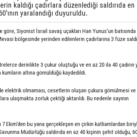
ilerin kaldığı çadırlara düzenlediği saldırıda en
 60'ının yaralandığı duyuruldu.
ye göre, Siyonist İsrail savaş uçakları Han Yunus'un batısında
Mevasi bölgesinde yerinden edilenlerin çadırlarına 3 füze saldı
relerce derinlikte 3 çukur oluştuğu ve en az 20 ila 40 çadırın 
n kumların altına gömüldüğü kaydedildi.
ede elektrik olmaması, cesetlerin oluşan çukura gömülmesi ve
lara ulaşmakta zorluk çektiği aktarıldı. Bu nedenle sayının
ığı 7 Ekim'den bu yana gerçekleşen en çirkin katliamlardan biriy
l Savunma Müdürlüğü saldırıda en az 40 kişinin şehit olduğu, 60