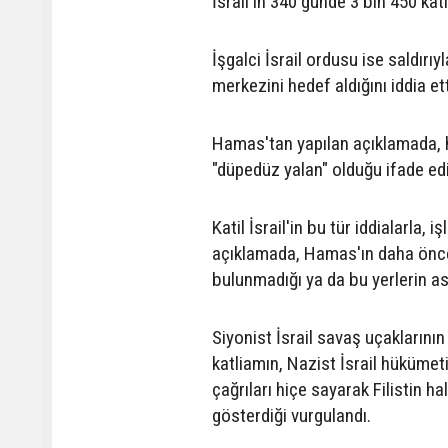
İsrail'in 340 günde 3 bin 450 katl
İşgalci İsrail ordusu ise saldır
merkezini hedef aldığını iddia ett
Hamas'tan yapılan açıklamada, h
"düpedüz yalan" olduğu ifade edi
Katil İsrail'in bu tür iddialarla,
açıklamada, Hamas'ın daha önce p
bulunmadığı ya da bu yerlerin aske
Siyonist İsrail savaş uçaklarının
katliamın, Nazist İsrail hükümet
çağrıları hiçe sayarak Filistin h
gösterdiği vurgulandı.