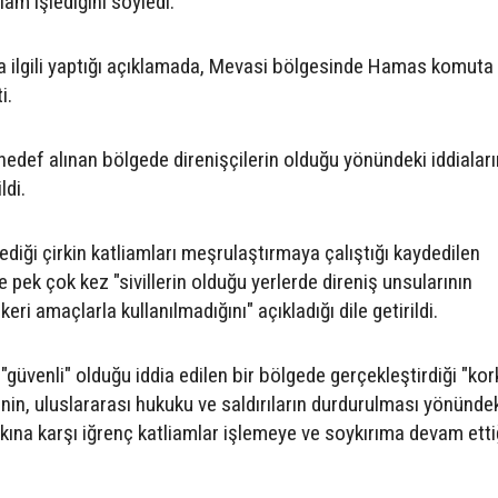
iam işlediğini söyledi.
ıyla ilgili yaptığı açıklamada, Mevasi bölgesinde Hamas komuta
i.
edef alınan bölgede direnişçilerin olduğu yönündeki iddiaları
ldi.
 işlediği çirkin katliamları meşrulaştırmaya çalıştığı kaydedilen
ek çok kez "sivillerin olduğu yerlerde direniş unsularının
ri amaçlarla kullanılmadığını" açıkladığı dile getirildi.
 "güvenli" olduğu iddia edilen bir bölgede gerçekleştirdiği "ko
inin, uluslararası hukuku ve saldırıların durdurulması yönünde
alkına karşı iğrenç katliamlar işlemeye ve soykırıma devam etti