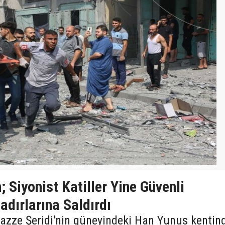
 Siyonist Katiller Yine Güvenli
adırlarına Saldırdı
 Gazze Şeridi'nin güneyindeki Han Yunus kentin