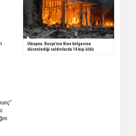
n
Ukrayna: Rusya'nın Kiev bölgesine
düzenlediği saldırılarda 14 kişi öldü
rkunç"
ki
ğini