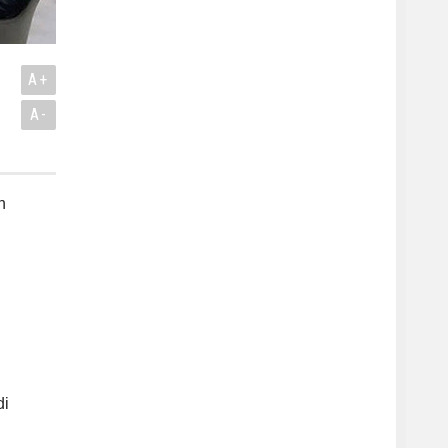
A+
A-
n
di