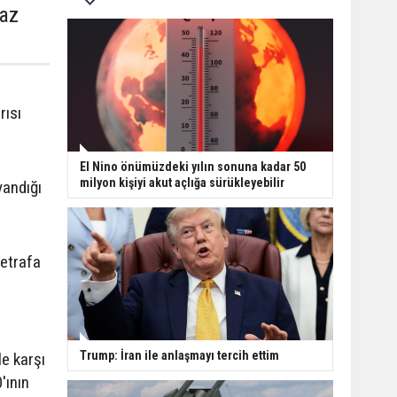
 az
rısı
El Nino önümüzdeki yılın sonuna kadar 50
milyon kişiyi akut açlığa sürükleyebilir
yandığı
 etrafa
Trump: İran ile anlaşmayı tercih ettim
le karşı
'ının