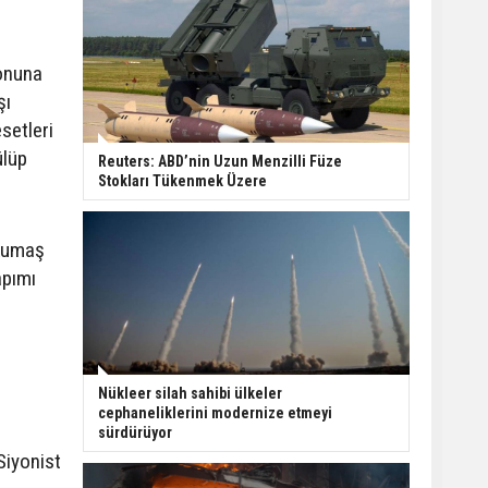
onuna
şı
setleri
ülüp
Reuters: ABD’nin Uzun Menzilli Füze
Stokları Tükenmek Üzere
 kumaş
apımı
Nükleer silah sahibi ülkeler
cephaneliklerini modernize etmeyi
sürdürüyor
Siyonist