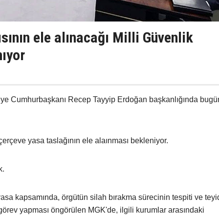
sının ele alınacağı Milli Güvenlik
nıyor
rkiye Cumhurbaşkanı Recep Tayyip Erdoğan başkanlığında bugü
çerçeve yasa taslağının ele alaınması bekleniyor.
k.
sa kapsamında, örgütün silah bırakma sürecinin tespiti ve teyi
örev yapması öngörülen MGK'de, ilgili kurumlar arasındaki