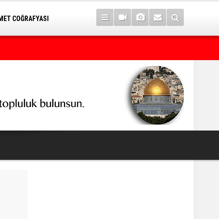
ET COĞRAFYASI
7 yıl sonra Serê Kaniyê'ye dönüşler yarın başlıyor