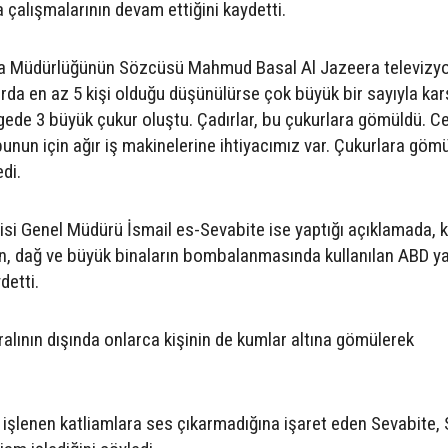
 çalışmalarının devam ettiğini kaydetti.
nma Müdürlüğünün Sözcüsü Mahmud Basal Al Jazeera televizy
ırda en az 5 kişi olduğu düşünülürse çok büyük bir sayıyla kar
gede 3 büyük çukur oluştu. Çadırlar, bu çukurlara gömüldü. Ce
unun için ağır iş makinelerine ihtiyacımız var. Çukurlara göm
di.
si Genel Müdürü İsmail es-Sevabite ise yaptığı açıklamada,
ın, dağ ve büyük binaların bombalanmasında kullanılan ABD y
detti.
ralının dışında onlarca kişinin de kumlar altına gömülerek
işlenen katliamlara ses çıkarmadığına işaret eden Sevabite, 