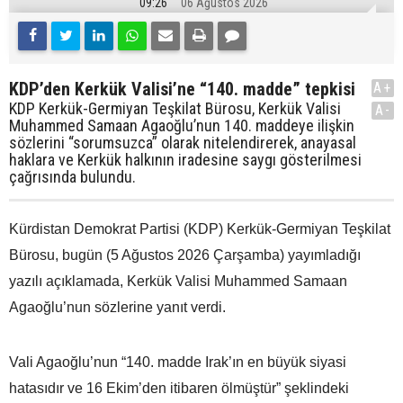
09:26
06 Ağustos 2026
KDP’den Kerkük Valisi’ne “140. madde” tepkisi
A+
KDP Kerkük-Germiyan Teşkilat Bürosu, Kerkük Valisi
A-
Muhammed Samaan Agaoğlu’nun 140. maddeye ilişkin
sözlerini “sorumsuzca” olarak nitelendirerek, anayasal
haklara ve Kerkük halkının iradesine saygı gösterilmesi
çağrısında bulundu.
Kürdistan Demokrat Partisi (KDP) Kerkük-Germiyan Teşkilat
Bürosu, bugün (5 Ağustos 2026 Çarşamba) yayımladığı
yazılı açıklamada, Kerkük Valisi Muhammed Samaan
Agaoğlu’nun sözlerine yanıt verdi.
Vali Agaoğlu’nun “140. madde Irak’ın en büyük siyasi
hatasıdır ve 16 Ekim’den itibaren ölmüştür” şeklindeki