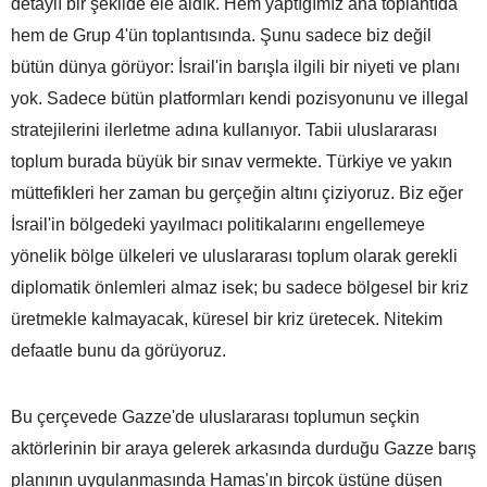
detaylı bir şekilde ele aldık. Hem yaptığımız ana toplantıda
hem de Grup 4'ün toplantısında. Şunu sadece biz değil
bütün dünya görüyor: İsrail'in barışla ilgili bir niyeti ve planı
yok. Sadece bütün platformları kendi pozisyonunu ve illegal
stratejilerini ilerletme adına kullanıyor. Tabii uluslararası
toplum burada büyük bir sınav vermekte. Türkiye ve yakın
müttefikleri her zaman bu gerçeğin altını çiziyoruz. Biz eğer
İsrail'in bölgedeki yayılmacı politikalarını engellemeye
yönelik bölge ülkeleri ve uluslararası toplum olarak gerekli
diplomatik önlemleri almaz isek; bu sadece bölgesel bir kriz
üretmekle kalmayacak, küresel bir kriz üretecek. Nitekim
defaatle bunu da görüyoruz.
Bu çerçevede Gazze'de uluslararası toplumun seçkin
aktörlerinin bir araya gelerek arkasında durduğu Gazze barış
planının uygulanmasında Hamas'ın birçok üstüne düşen