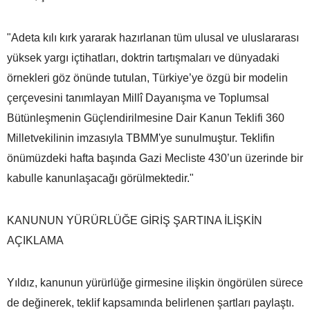
"Adeta kılı kırk yararak hazırlanan tüm ulusal ve uluslararası
yüksek yargı içtihatları, doktrin tartışmaları ve dünyadaki
örnekleri göz önünde tutulan, Türkiye’ye özgü bir modelin
çerçevesini tanımlayan Millî Dayanışma ve Toplumsal
Bütünleşmenin Güçlendirilmesine Dair Kanun Teklifi 360
Milletvekilinin imzasıyla TBMM'ye sunulmuştur. Teklifin
önümüzdeki hafta başında Gazi Mecliste 430’un üzerinde bir
kabulle kanunlaşacağı görülmektedir."
KANUNUN YÜRÜRLÜĞE GİRİŞ ŞARTINA İLİŞKİN
AÇIKLAMA
Yıldız, kanunun yürürlüğe girmesine ilişkin öngörülen sürece
de değinerek, teklif kapsamında belirlenen şartları paylaştı.