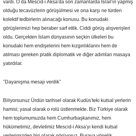
vardı. O da Mescid-i Aksa'da son zamanlarda İsrail'in yapmış
olduğu tecavüzlerin görüşülmesi ve ona karşı ne türden
kolektif tedbirlerin alınacağı konusu. Bu konudaki
görüşlerimizi hep beraber sarf ettik. Ciddi görüş alışverişleri
oldu. Gerçekten İslam dünyasının seçkin ülkeleri bu
konudaki hem endişelerini hem kızgınlıklarını hem de
atılması gereken pratik diplomatik ve diğer adımları masaya
yatırdılar.
"Dayanışma mesajı verdik"
Biliyorsunuz Ürdün tarihsel olarak Kudüs'teki kutsal yerlerin
hamisi; yasal olarak o rolü üstlenmekte. Biz Türkiye olarak
hem toplumumuzda hem Cumhurbaşkanımız, hem
hükümetimiz, devletimiz Mescid-i Aksa'yı kendi kutsal
yerlerimizden biri olarak görüyoruz. Buraya yönelik