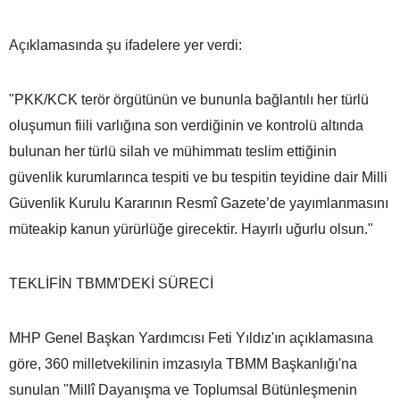
Açıklamasında şu ifadelere yer verdi:
"PKK/KCK terör örgütünün ve bununla bağlantılı her türlü
oluşumun fiili varlığına son verdiğinin ve kontrolü altında
bulunan her türlü silah ve mühimmatı teslim ettiğinin
güvenlik kurumlarınca tespiti ve bu tespitin teyidine dair Milli
Güvenlik Kurulu Kararının Resmî Gazete’de yayımlanmasını
müteakip kanun yürürlüğe girecektir. Hayırlı uğurlu olsun."
TEKLİFİN TBMM'DEKİ SÜRECİ
MHP Genel Başkan Yardımcısı Feti Yıldız'ın açıklamasına
göre, 360 milletvekilinin imzasıyla TBMM Başkanlığı'na
sunulan "Millî Dayanışma ve Toplumsal Bütünleşmenin