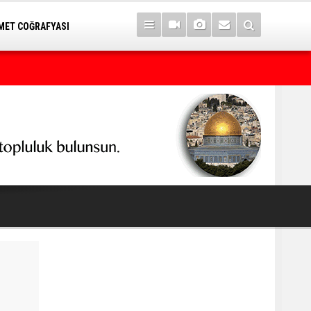
ET COĞRAFYASI
Kürt seçmeni matematik sanan seçimi kaybeder