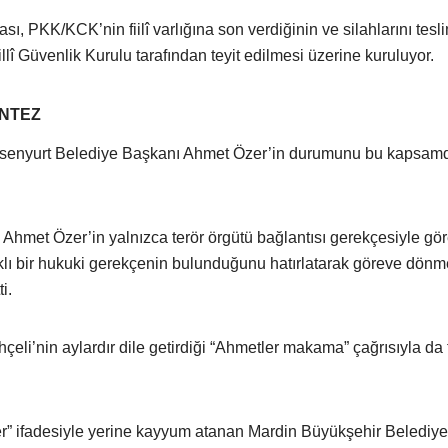
ı, PKK/KCK’nin fiilî varlığına son verdiğinin ve silahlarını tesl
illî Güvenlik Kurulu tarafından teyit edilmesi üzerine kuruluyor.
ANTEZ
Esenyurt Belediye Başkanı Ahmet Özer’in durumunu bu kapsamd
, Ahmet Özer’in yalnızca terör örgütü bağlantısı gerekçesiyle g
rklı bir hukuki gerekçenin bulunduğunu hatırlatarak göreve dönm
i.
li’nin aylardır dile getirdiği “Ahmetler makama” çağrısıyla da f
er” ifadesiyle yerine kayyum atanan Mardin Büyükşehir Belediye