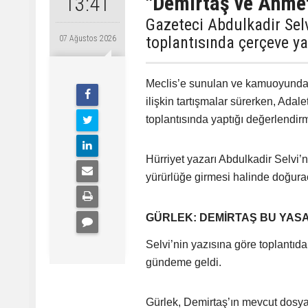
"Demirtaş ve Ahme
13:41
Gazeteci Abdulkadir Sel
toplantısında çerçeve ya
07 Ağustos 2026
Meclis’e sunulan ve kamuoyunda 
ilişkin tartışmalar sürerken, Ada
toplantısında yaptığı değerlendi
Hürriyet yazarı Abdulkadir Selvi’
yürürlüğe girmesi halinde doğurac
GÜRLEK: DEMİRTAŞ BU YA
Selvi’nin yazısına göre toplantı
gündeme geldi.
Gürlek, Demirtaş’ın mevcut dosy