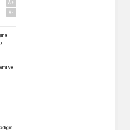
A+
A-
ğına
u
samı ve
adığını