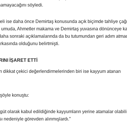
namayacağını söyledi.
i ise daha önce Demirtaş konusunda açık biçimde tahliye çağr
n umuda, Ahmetler makama ve Demirtaş yuvasına dönünceye k
i daha sonraki açıklamalarında da bu tutumundan geri adım atmad
kasında olduğunu belirtmişti.
NI İŞARET ETTİ
n dikkat çekici değerlendirmelerinden biri ise kayyum atanan
 şöyle konuştu:
 olarak kabul edildiğinde kayyumların yerine atamalar olabilir
sı nedeniyle görevden alınmışlardı.”