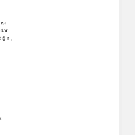
ısı
adar
ığını,
.