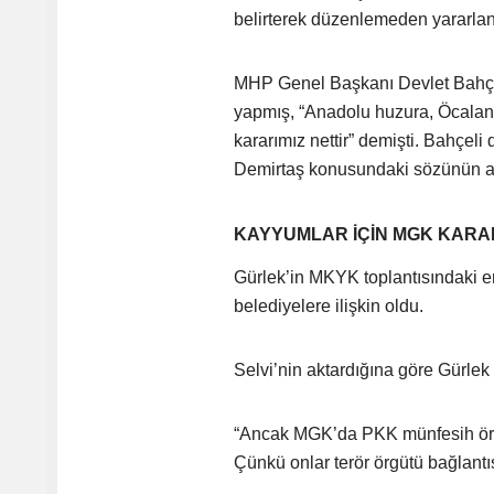
belirterek düzenlemeden yararla
MHP Genel Başkanı Devlet Bahçel
yapmış, “Anadolu huzura, Öcala
kararımız nettir” demişti. Bahçel
Demirtaş konusundaki sözünün ar
KAYYUMLAR İÇİN MGK KARARI
Gürlek’in MKYK toplantısındaki e
belediyelere ilişkin oldu.
Selvi’nin aktardığına göre Gürlek
“Ancak MGK’da PKK münfesih örgüt
Çünkü onlar terör örgütü bağlantı