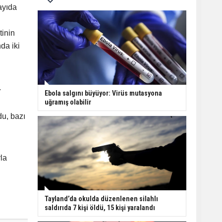
sayıda
tinin
da iki
.
Ebola salgını büyüyor: Virüs mutasyona
uğramış olabilir
du, bazı
rla
Tayland’da okulda düzenlenen silahlı
saldırıda 7 kişi öldü, 15 kişi yaralandı