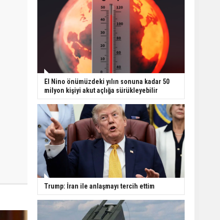
El Nino önümüzdeki yılın sonuna kadar 50
milyon kişiyi akut açlığa sürükleyebilir
Trump: İran ile anlaşmayı tercih ettim