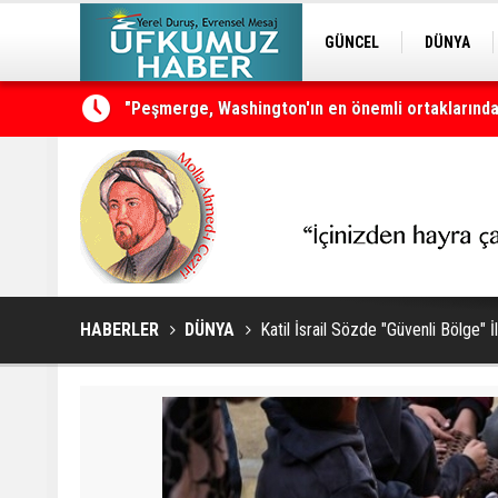
GÜNCEL
DÜNYA
EDİTÖRDEN
KURDÎ
Neçirvan Barzani: Kürdistan herkesin ortak vata
HABERLER
DÜNYA
Katil İsrail Sözde "Güvenli Bölge" İl