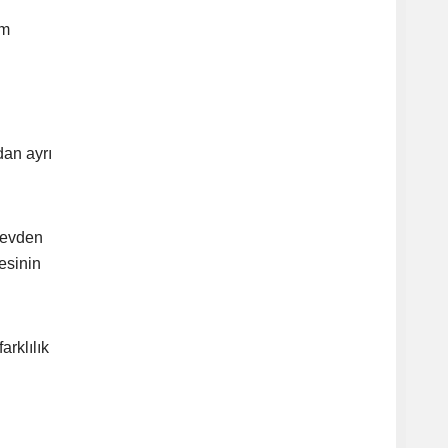
im
an ayrı
örevden
esinin
arklılık