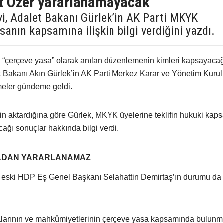
t Özer yararlanamayacak"
vi, Adalet Bakanı Gürlek’in AK Parti MKYK
sanın kapsamına ilişkin bilgi verdiğini yazdı.
“çerçeve yasa” olarak anılan düzenlemenin kimleri kapsayaca
let Bakanı Akın Gürlek’in AK Parti Merkez Karar ve Yönetim Kurul
rmeler gündeme geldi.
nin aktardığına göre Gürlek, MKYK üyelerine teklifin hukuki kap
ağı sonuçlar hakkında bilgi verdi.
SADAN YARARLANAMAZ
da eski HDP Eş Genel Başkanı Selahattin Demirtaş’ın durumu da
alarının ve mahkûmiyetlerinin çerçeve yasa kapsamında bulunm