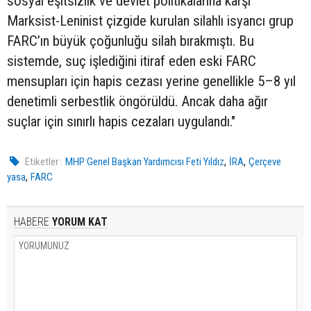
sosyal eşitsizlik ve devlet politikalarına karşı
Marksist-Leninist çizgide kurulan silahlı isyancı grup
FARC’ın büyük çoğunluğu silah bırakmıştı. Bu
sistemde, suç işlediğini itiraf eden eski FARC
mensupları için hapis cezası yerine genellikle 5–8 yıl
denetimli serbestlik öngörüldü. Ancak daha ağır
suçlar için sınırlı hapis cezaları uygulandı."
,
,
Etiketler :
MHP Genel Başkan Yardımcısı Feti Yıldız
İRA
Çerçeve
,
yasa
FARC
HABERE
YORUM KAT