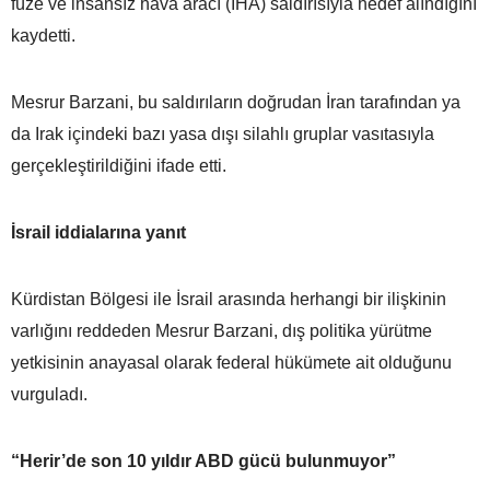
füze ve insansız hava aracı (İHA) saldırısıyla hedef alındığını
kaydetti.
Mesrur Barzani, bu saldırıların doğrudan İran tarafından ya
da Irak içindeki bazı yasa dışı silahlı gruplar vasıtasıyla
gerçekleştirildiğini ifade etti.
İsrail iddialarına yanıt
Kürdistan Bölgesi ile İsrail arasında herhangi bir ilişkinin
varlığını reddeden Mesrur Barzani, dış politika yürütme
yetkisinin anayasal olarak federal hükümete ait olduğunu
vurguladı.
“Herir’de son 10 yıldır ABD gücü bulunmuyor”