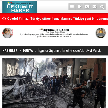
Cevdet Yılmaz: Türkiye süreci tamamlanırsa Türkiye yeni bir dönem
İşgalci Siyonist İsrail, Gazze'de Okul Vurdu
HABERLER
DÜNYA