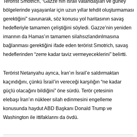
Terörist Smotrich, “Gazze’nin İsrail vatandaşları ve güney
bölgelerinde yaşayanlar için uzun yıllar tehdit oluşturmaması
gerektiğini” savunarak, söz konusu yol haritasının savaş
hedefleriyle tamamen çeliştiğini söyledi. Gazze’nin yeniden
imarının da Hamas’ın tamamen silahsızlandırılmasına
bağlanması gerektiğini ifade eden terörist Smotrich, savaş
hedeflerinden “zerre kadar taviz vermeyeceklerini” belirtti.
Terörist Netanyahu ayrıca, İran’ın İsrail’e saldırmaktan
kaçındığını, çünkü İsrail’in vereceği karşılığın “ne kadar
güçlü olacağını bildiğini” öne sürdü. Terör çetesinin
elebaşı İran’ın nükleer silah edinmesini engelleme
konusunda haydut ABD Başkanı Donald Trump ve
Washington ile ittifaklarını da övdü.