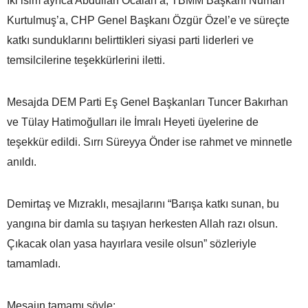
İki isim ayrıca Abdullah Öcalan’a, TBMM Başkanı Numan
Kurtulmuş’a, CHP Genel Başkanı Özgür Özel’e ve süreçte
katkı sunduklarını belirttikleri siyasi parti liderleri ve
temsilcilerine teşekkürlerini iletti.
Mesajda DEM Parti Eş Genel Başkanları Tuncer Bakırhan
ve Tülay Hatimoğulları ile İmralı Heyeti üyelerine de
teşekkür edildi. Sırrı Süreyya Önder ise rahmet ve minnetle
anıldı.
Demirtaş ve Mızraklı, mesajlarını “Barışa katkı sunan, bu
yangına bir damla su taşıyan herkesten Allah razı olsun.
Çıkacak olan yasa hayırlara vesile olsun” sözleriyle
tamamladı.
Mesajın tamamı şöyle: