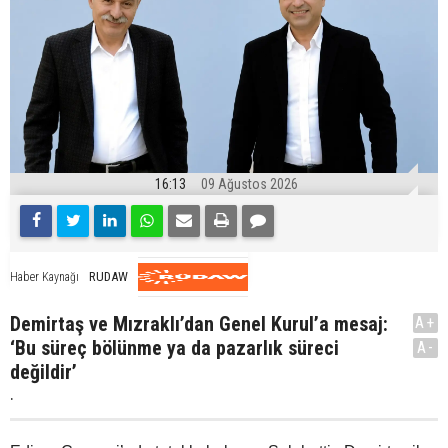
16:13
09 Ağustos 2026
RUDAW
Haber Kaynağı
Demirtaş ve Mızraklı’dan Genel Kurul’a mesaj:
A+
‘Bu süreç bölünme ya da pazarlık süreci
A-
değildir’
.