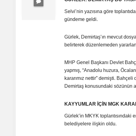
Selvi’nin yazısına göre toplantı
gündeme geldi.
Gürlek, Demirtaş’ın mevcut dosy
belirterek düzenlemeden yararla
MHP Genel Başkanı Devlet Bahçel
yapmış, “Anadolu huzura, Öcala
kararımız nettir” demişti. Bahçel
Demirtaş konusundaki sözünün ar
KAYYUMLAR İÇİN MGK KARARI
Gürlek’in MKYK toplantısındaki e
belediyelere ilişkin oldu.