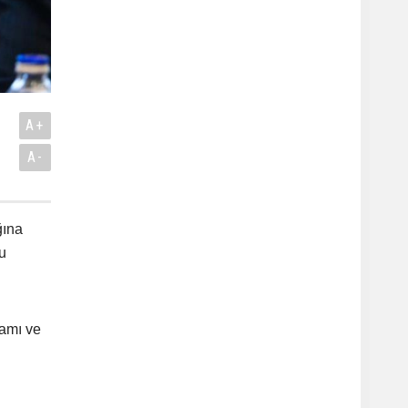
A+
A-
ğına
u
samı ve