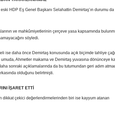
da eski HDP Eş Genel Başkanı Selahattin Demirtaş’ın durumu da
alarının ve mahkûmiyetlerinin çerçeve yasa kapsamında bulunm
namayacağını söyledi.
i ise daha önce Demirtaş konusunda açık biçimde tahliye çağr
n umuda, Ahmetler makama ve Demirtaş yuvasına dönünceye k
i daha sonraki açıklamalarında da bu tutumundan geri adım atmad
kasında olduğunu belirtmişti.
NI İŞARET ETTİ
n dikkat çekici değerlendirmelerinden biri ise kayyum atanan