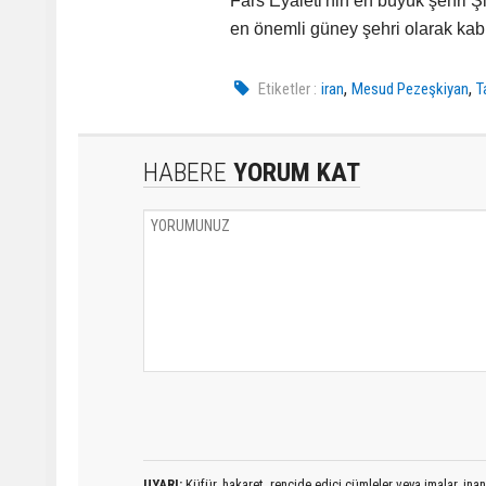
Fars Eyaleti'nin en büyük şehri Şi
en önemli güney şehri olarak kabul
,
,
Etiketler :
iran
Mesud Pezeşkiyan
T
HABERE
YORUM KAT
UYARI:
Küfür, hakaret, rencide edici cümleler veya imalar, inanç