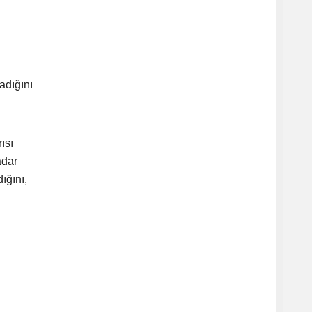
adığını
ısı
adar
ığını,