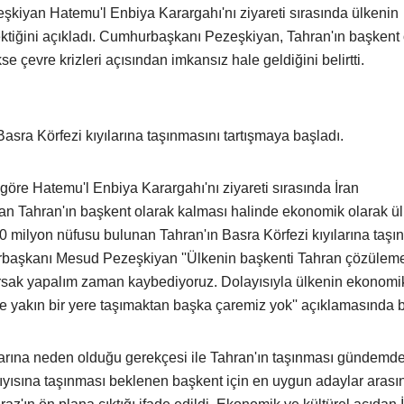
iyan Hatemu'l Enbiya Karargahı'nı ziyareti sırasında ülkenin
ektiğini açıkladı. Cumhurbaşkanı Pezeşkiyan, Tahran'ın başkent 
 çevre krizleri açısından imkansız hale geldiğini belirtti.
 Basra Körfezi kıyılarına taşınmasını tartışmaya başladı.
öre Hatemu'l Enbiya Karargahı'nı ziyareti sırasında İran
Tahran'ın başkent olarak kalması halinde ekonomik olarak ül
20 milyon nüfusu bulunan Tahran'ın Basra Körfezi kıyılarına taşı
urbaşkanı Mesud Pezeşkiyan ''Ülkenin başkenti Tahran çözülem
arsak yapalım zaman kaybediyoruz. Dolayısıyla ülkenin ekonomi
e yakın bir yere taşımaktan başka çaremiz yok'' açıklamasında 
arına neden olduğu gerekçesi ile Tahran'ın taşınması gündemde
kıyısına taşınması beklenen başkent için en uygun adaylar arası