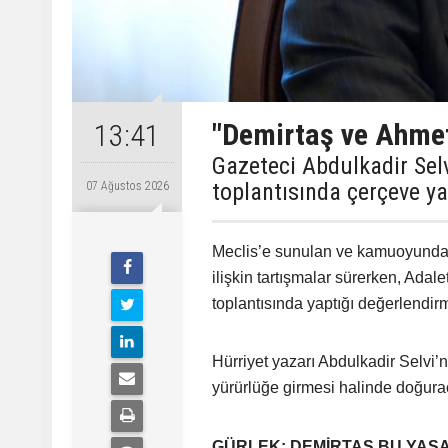
"Demirtaş ve Ahme
13:41
Gazeteci Abdulkadir Sel
toplantısında çerçeve ya
07 Ağustos 2026
Meclis’e sunulan ve kamuoyunda 
ilişkin tartışmalar sürerken, Ada
toplantısında yaptığı değerlendi
Hürriyet yazarı Abdulkadir Selvi’
yürürlüğe girmesi halinde doğurac
GÜRLEK: DEMİRTAŞ BU YA