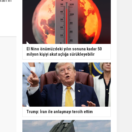
ran'ın
El Nino önümüzdeki yılın sonuna kadar 50
milyon kişiyi akut açlığa sürükleyebilir
Trump: İran ile anlaşmayı tercih ettim