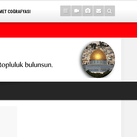
ET COĞRAFYASI
Kürt seçmeni matematik sanan seçimi kaybeder