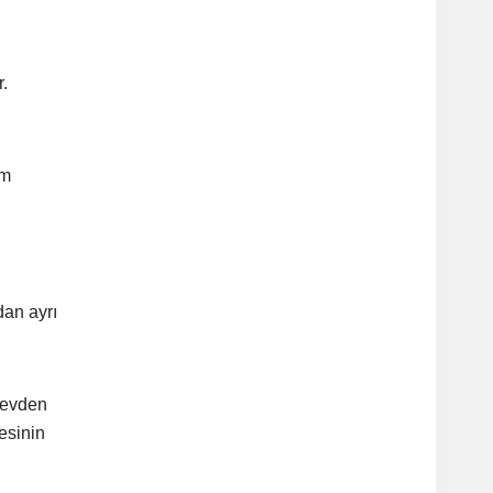
.
im
an ayrı
örevden
esinin