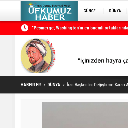
GÜNCEL
DÜNYA
EDİTÖRDEN
KURDÎ
Neçirvan Barzani: Kürdistan herkesin ortak vata
HABERLER
DÜNYA
İran Başkentini Değiştirme Kararı A