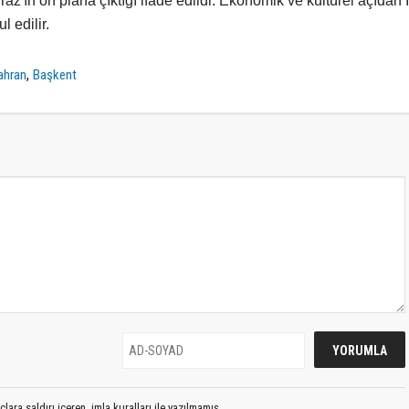
raz'ın ön plana çıktığı ifade edildi. Ekonomik ve kültürel açıdan İ
 edilir.
,
ahran
Başkent
lara saldırı içeren, imla kuralları ile yazılmamış,