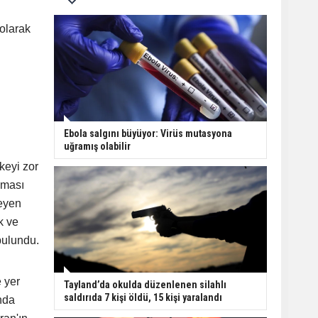
olarak
Ebola salgını büyüyor: Virüs mutasyona
uğramış olabilir
keyi zor
nması
eyen
k ve
bulundu.
 yer
Tayland’da okulda düzenlenen silahlı
saldırıda 7 kişi öldü, 15 kişi yaralandı
nda