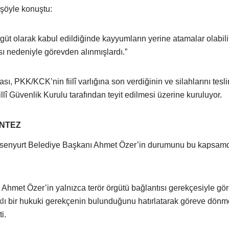
 şöyle konuştu:
 olarak kabul edildiğinde kayyumların yerine atamalar olabilir
sı nedeniyle görevden alınmışlardı.”
ı, PKK/KCK’nin fiilî varlığına son verdiğinin ve silahlarını tesl
illî Güvenlik Kurulu tarafından teyit edilmesi üzerine kuruluyor.
ANTEZ
Esenyurt Belediye Başkanı Ahmet Özer’in durumunu bu kapsamd
, Ahmet Özer’in yalnızca terör örgütü bağlantısı gerekçesiyle g
rklı bir hukuki gerekçenin bulunduğunu hatırlatarak göreve dönm
i.