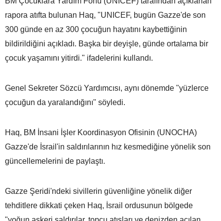
BM Çocuklara Yardım Fonu (UNICEF) tarafından açıklanan
rapora atıfta bulunan Haq, "UNICEF, bugün Gazze'de son
300 günde en az 300 çocuğun hayatını kaybettiğinin
bildirildiğini açıkladı. Başka bir deyişle, günde ortalama bir
çocuk yaşamını yitirdi." ifadelerini kullandı.
Genel Sekreter Sözcü Yardımcısı, aynı dönemde "yüzlerce
çocuğun da yaralandığını" söyledi.
Haq, BM İnsani İşler Koordinasyon Ofisinin (UNOCHA)
Gazze'de İsrail'in saldırılarının hız kesmediğine yönelik son
güncellemelerini de paylaştı.
Gazze Şeridi'ndeki sivillerin güvenliğine yönelik diğer
tehditlere dikkati çeken Haq, İsrail ordusunun bölgede
"yoğun askeri saldırılar, topçu atışları ve denizden açılan