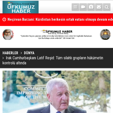
la
Neçirvan Barzani: Kürdistan herkesin ortak vatanı olmaya devam e
HABERLER
DÜNYA
Irak Cumhurbaşkanı Latif Reşid: Tüm silahlı grupların hükümetin
kontrolü altında