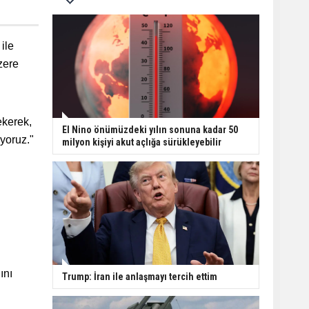
ile
zere
ekerek,
El Nino önümüzdeki yılın sonuna kadar 50
iyoruz."
milyon kişiyi akut açlığa sürükleyebilir
ını
Trump: İran ile anlaşmayı tercih ettim