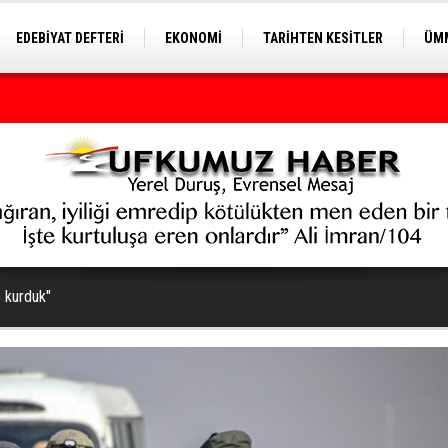
EDEBİYAT DEFTERİ
EKONOMİ
TARİHTEN KESİTLER
ÜMM
EĞİTİM
s kurduk"