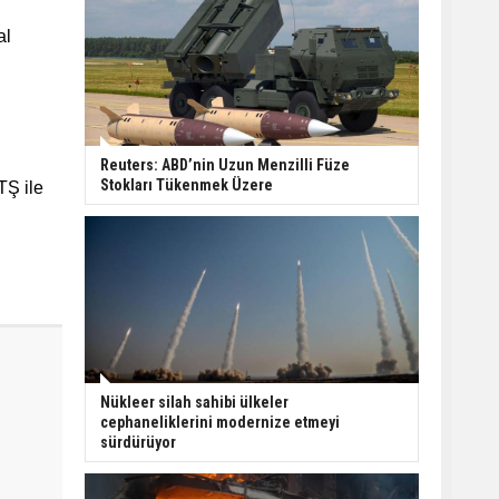
al
Reuters: ABD’nin Uzun Menzilli Füze
Stokları Tükenmek Üzere
TŞ ile
Nükleer silah sahibi ülkeler
cephaneliklerini modernize etmeyi
sürdürüyor