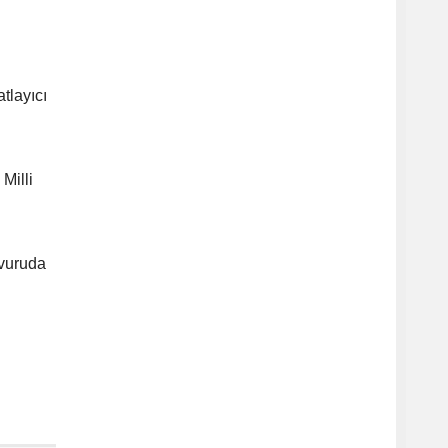
tlayıcı
Milli
şvuruda