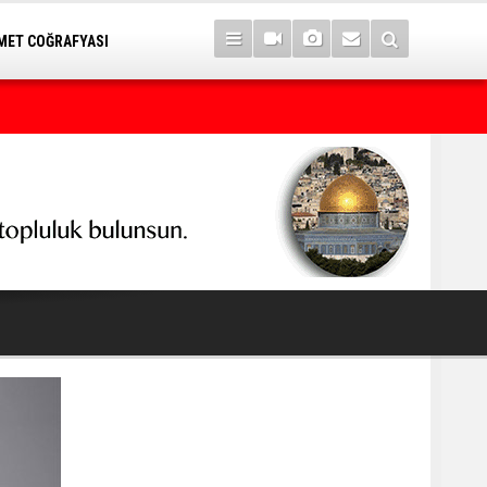
ET COĞRAFYASI
7 yıl sonra Serê Kaniyê'ye dönüşler yarın başlıyor