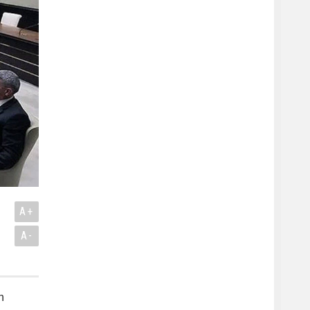
A+
A-
n