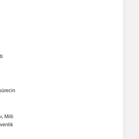
di
sürecin
, Milli
venlik