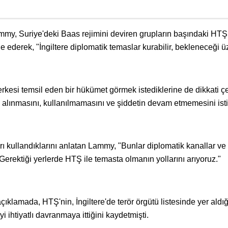
my, Suriye'deki Baas rejimini deviren grupların başındaki HTŞ 
e ederek, "İngiltere diplomatik temaslar kurabilir, bekleneceği ü
rkesi temsil eden bir hükümet görmek istediklerine de dikkati ç
na alınmasını, kullanılmamasını ve şiddetin devam etmemesini ist
ı kullandıklarını anlatan Lammy, "Bunlar diplomatik kanallar ve
. Gerektiği yerlerde HTŞ ile temasta olmanın yollarını arıyoruz."
çıklamada, HTŞ'nin, İngiltere'de terör örgütü listesinde yer aldığ
yi ihtiyatlı davranmaya ittiğini kaydetmişti.