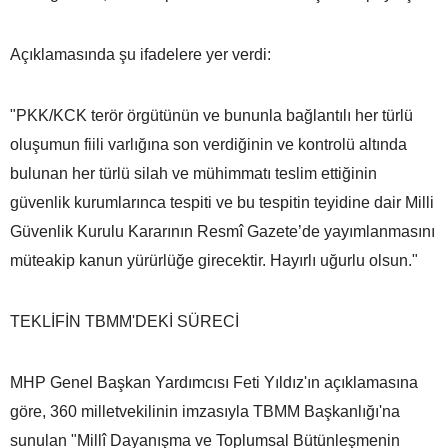
Açıklamasında şu ifadelere yer verdi:
"PKK/KCK terör örgütünün ve bununla bağlantılı her türlü
oluşumun fiili varlığına son verdiğinin ve kontrolü altında
bulunan her türlü silah ve mühimmatı teslim ettiğinin
güvenlik kurumlarınca tespiti ve bu tespitin teyidine dair Milli
Güvenlik Kurulu Kararının Resmî Gazete’de yayımlanmasını
müteakip kanun yürürlüğe girecektir. Hayırlı uğurlu olsun."
TEKLİFİN TBMM'DEKİ SÜRECİ
MHP Genel Başkan Yardımcısı Feti Yıldız'ın açıklamasına
göre, 360 milletvekilinin imzasıyla TBMM Başkanlığı'na
sunulan "Millî Dayanışma ve Toplumsal Bütünleşmenin