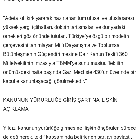
"Adeta kılı kırk yararak hazırlanan tüm ulusal ve uluslararası
yüksek yargı içtihatları, doktrin tartışmaları ve dünyadaki
örnekleri göz önünde tutulan, Türkiye’ye özgü bir modelin
çerçevesini tanımlayan Millî Dayanışma ve Toplumsal
Bütünleşmenin Güçlendirilmesine Dair Kanun Teklifi 360
Milletvekilinin imzasıyla TBMM'ye sunulmuştur. Teklifin
önümüzdeki hafta başında Gazi Mecliste 430’un üzerinde bir
kabulle kanunlaşacağı görülmektedir."
KANUNUN YÜRÜRLÜĞE GİRİŞ ŞARTINA İLİŞKİN
AÇIKLAMA
Yıldız, kanunun yürürlüğe girmesine ilişkin öngörülen sürece
de değinerek, teklif kapsamında belirlenen şartları paylaştı.