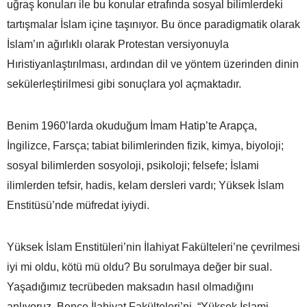
uğraş konuları ile bu konular etrafında sosyal bilimlerdeki
tartışmalar İslam içine taşınıyor. Bu önce paradigmatik olarak
İslam’ın ağırlıklı olarak Protestan versiyonuyla
Hıristiyanlaştırılması, ardından dil ve yöntem üzerinden dinin
sekülerleştirilmesi gibi sonuçlara yol açmaktadır.
Benim 1960’larda okuduğum İmam Hatip’te Arapça,
İngilizce, Farsça; tabiat bilimlerinden fizik, kimya, biyoloji;
sosyal bilimlerden sosyoloji, psikoloji; felsefe; İslami
ilimlerden tefsir, hadis, kelam dersleri vardı; Yüksek İslam
Enstitüsü’nde müfredat iyiydi.
Yüksek İslam Enstitüleri’nin İlahiyat Fakülteleri’ne çevrilmesi
iyi mi oldu, kötü mü oldu? Bu sorulmaya değer bir sual.
Yaşadığımız tecrübeden maksadın hasıl olmadığını
anlıyoruz. Bence İlahiyat Fakülteleri’ni “Yüksek İslami