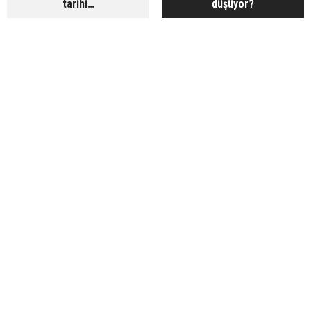
tarihi…
düşüyor?