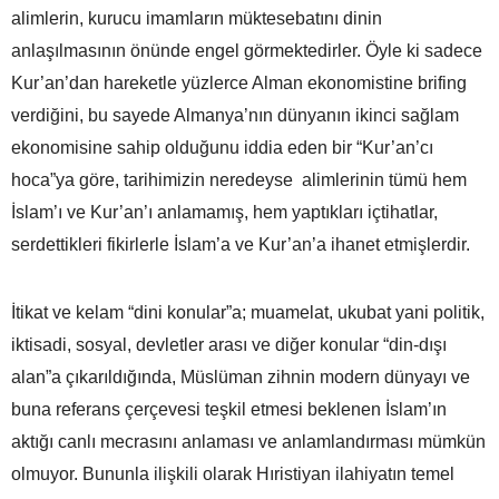
alimlerin, kurucu imamların müktesebatını dinin
anlaşılmasının önünde engel görmektedirler. Öyle ki sadece
Kur’an’dan hareketle yüzlerce Alman ekonomistine brifing
verdiğini, bu sayede Almanya’nın dünyanın ikinci sağlam
ekonomisine sahip olduğunu iddia eden bir “Kur’an’cı
hoca”ya göre, tarihimizin neredeyse alimlerinin tümü hem
İslam’ı ve Kur’an’ı anlamamış, hem yaptıkları içtihatlar,
serdettikleri fikirlerle İslam’a ve Kur’an’a ihanet etmişlerdir.
İtikat ve kelam “dini konular”a; muamelat, ukubat yani politik,
iktisadi, sosyal, devletler arası ve diğer konular “din-dışı
alan”a çıkarıldığında, Müslüman zihnin modern dünyayı ve
buna referans çerçevesi teşkil etmesi beklenen İslam’ın
aktığı canlı mecrasını anlaması ve anlamlandırması mümkün
olmuyor. Bununla ilişkili olarak Hıristiyan ilahiyatın temel