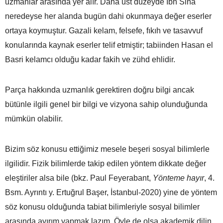
uzmanlar arasında yer alır. Daha üst düzeyde İbn Sina
neredeyse her alanda bugün dahi okunmaya değer eserler
ortaya koymuştur. Gazali kelam, felsefe, fıkıh ve tasavvuf
konularında kaynak eserler telif etmiştir; tabiinden Hasan el
Basri kelamcı olduğu kadar fakih ve zühd ehlidir.
Parça hakkında uzmanlık gerektiren doğru bilgi ancak
bütünle ilgili genel bir bilgi ve vizyona sahip olunduğunda
mümkün olabilir.
Bizim söz konusu ettiğimiz mesele beşeri sosyal bilimlerle
ilgilidir. Fizik bilimlerde takip edilen yöntem dikkate değer
eleştiriler alsa bile (bkz. Paul Feyerabant,
Yönteme hayır
, 4.
Bsm. Ayrıntı y. Ertuğrul Başer, İstanbul-2020) yine de yöntem
söz konusu olduğunda tabiat bilimleriyle sosyal bilimler
arasında ayırım yapmak lazım. Öyle de olsa akademik dilin