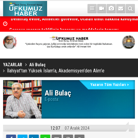
"Demirtaş evine, Ahmetler görevine, Öcalan umut hakkına kavuşmal
Çerçeve yasanın teklifinin kapsamı ve maddelerin tamamı
YAZARLAR
Ali Bulaç
İlahiyat’tan Yüksek İslam’a, Akademisyen’den Alim’e
Yazarın Tüm Yazıları >
Ali Bulaç
E-posta:
12:07
07 Aralık 2024