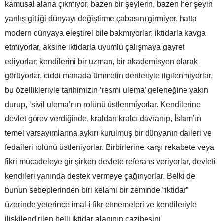
kamusal alana çıkmıyor, bazen bir şeylerin, bazen her şeyin
yanlış gittiği dünyayı değiştirme çabasını girmiyor, hatta
modern dünyaya eleştirel bile bakmıyorlar; iktidarla kavga
etmiyorlar, aksine iktidarla uyumlu çalışmaya gayret
ediyorlar; kendilerini bir uzman, bir akademisyen olarak
görüyorlar, ciddi manada ümmetin dertleriyle ilgilenmiyorlar,
bu özellikleriyle tarihimizin ‘resmi ulema’ geleneğine yakın
durup, ‘sivil ulema’nın rolünü üstlenmiyorlar. Kendilerine
devlet görev verdiğinde, kraldan kralcı davranıp, İslam’ın
temel varsayımlarına aykırı kurulmuş bir dünyanın daileri ve
fedaileri rolünü üstleniyorlar. Birbirlerine karşı rekabete veya
fikri mücadeleye girişirken devlete referans veriyorlar, devleti
kendileri yanında destek vermeye çağırıyorlar. Belki de
bunun sebeplerinden biri kelami bir zeminde “iktidar”
üzerinde yeterince imal-i fikr etmemeleri ve kendileriyle
ilişkilendirilen belli iktidar alanının cazibesini