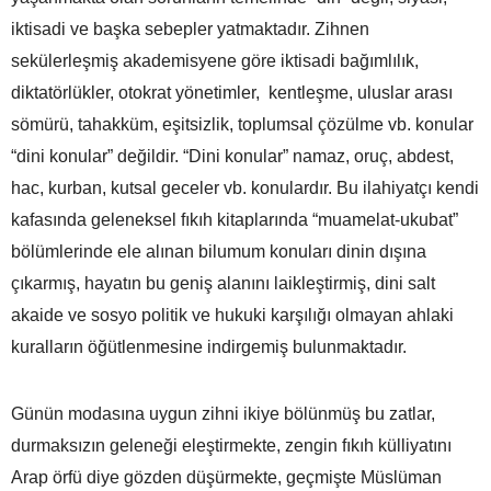
iktisadi ve başka sebepler yatmaktadır. Zihnen
sekülerleşmiş akademisyene göre iktisadi bağımlılık,
diktatörlükler, otokrat yönetimler, kentleşme, uluslar arası
sömürü, tahakküm, eşitsizlik, toplumsal çözülme vb. konular
“dini konular” değildir. “Dini konular” namaz, oruç, abdest,
hac, kurban, kutsal geceler vb. konulardır. Bu ilahiyatçı kendi
kafasında geleneksel fıkıh kitaplarında “muamelat-ukubat”
bölümlerinde ele alınan bilumum konuları dinin dışına
çıkarmış, hayatın bu geniş alanını laikleştirmiş, dini salt
akaide ve sosyo politik ve hukuki karşılığı olmayan ahlaki
kuralların öğütlenmesine indirgemiş bulunmaktadır.
Günün modasına uygun zihni ikiye bölünmüş bu zatlar,
durmaksızın geleneği eleştirmekte, zengin fıkıh külliyatını
Arap örfü diye gözden düşürmekte, geçmişte Müslüman