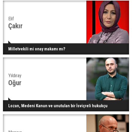
Elif
Çakır
Milletvekili mi onay makamı mı?
Yıldıray
Oğur
Lozan, Medeni Kanun ve unutulan bir İsviçreli hukukçu