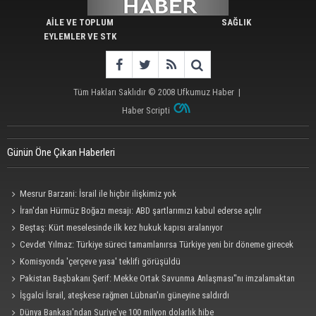
AİLE VE TOPLUM
SAĞLIK
EYLEMLER VE STK
Tüm Hakları Saklıdır © 2008
Ufkumuz Haber
|
Haber Scripti
Günün Öne Çıkan Haberleri
Mesrur Barzani: İsrail ile hiçbir ilişkimiz yok
İran'dan Hürmüz Boğazı mesajı: ABD şartlarımızı kabul ederse açılır
Beştaş: Kürt meselesinde ilk kez hukuk kapısı aralanıyor
Cevdet Yılmaz: Türkiye süreci tamamlanırsa Türkiye yeni bir döneme girecek
Komisyonda 'çerçeve yasa' teklifi görüşüldü
Pakistan Başbakanı Şerif: Mekke Ortak Savunma Anlaşması"nı imzalamaktan
onur duyuyorum
İşgalci İsrail, ateşkese rağmen Lübnan'ın güneyine saldırdı
Dünya Bankası'ndan Suriye'ye 100 milyon dolarlık hibe