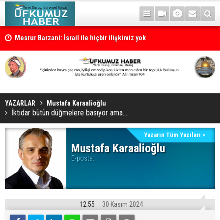
Mesrur Barzani: İsrail ile hiçbir ilişkimiz yok
YAZARLAR
Mustafa Karaalioğlu
İktidar bütün düğmelere basıyor ama…
Yazarın Tüm Yazıları >
Mustafa Karaalioğlu
E-posta:
12:55
30 Kasım 2024