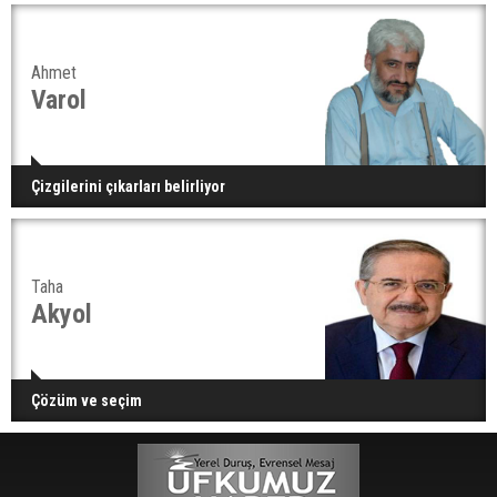
Ahmet
Varol
Çizgilerini çıkarları belirliyor
Taha
Akyol
Çözüm ve seçim