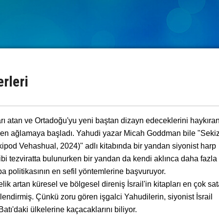
erleri
ları atan ve Ortadoğu'yu yeni baştan dizayn edeceklerini haykıra
iden ağlamaya başladı. Yahudi yazar Micah Goddman bile "Sekiz
ipod Vehashual, 2024)" adlı kitabında bir yandan siyonist harp
bi tezviratta bulunurken bir yandan da kendi aklınca daha fazla
a politikasının en sefil yöntemlerine başvuruyor.
elik artan küresel ve bölgesel direniş İsrail'in kitapları en çok sa
ndirmiş. Çünkü zoru gören işgalci Yahudilerin, siyonist İsrail
tı'daki ülkelerine kaçacaklarını biliyor.