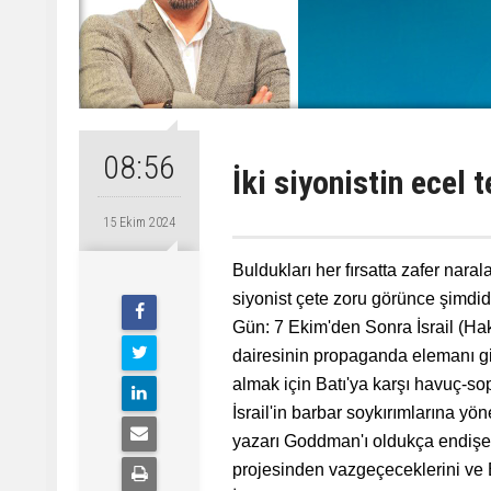
08:56
İki siyonistin ecel t
15 Ekim 2024
Buldukları her fırsatta zafer nara
siyonist çete zoru görünce şimd
Gün: 7 Ekim'den Sonra İsrail (Hak
dairesinin propaganda elemanı gi
almak için Batı'ya karşı havuç-sop
İsrail'in barbar soykırımlarına yön
yazarı Goddman'ı oldukça endişele
projesinden vazgeçeceklerini ve Ba