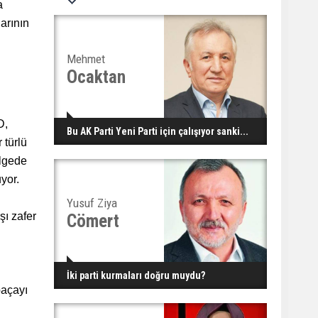
a
arının
Mehmet
Ocaktan
D,
Bu AK Parti Yeni Parti için çalışıyor sanki...
 türlü
ölgede
uyor.
Yusuf Ziya
şı zafer
Cömert
İki parti kurmaları doğru muydu?
paçayı