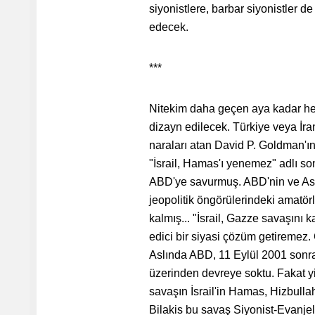
siyonistlere, barbar siyonistler d
edecek.
***
Nitekim daha geçen aya kadar her y
dizayn edilecek. Türkiye veya İra
naraları atan David P. Goldman'ı
"İsrail, Hamas'ı yenemez" adlı son
ABD'ye savurmuş. ABD'nin ve Asy
jeopolitik öngörülerindeki amatörl
kalmış... "İsrail, Gazze savaşını 
edici bir siyasi çözüm getiremez. Ç
Aslında ABD, 11 Eylül 2001 sonra
üzerinden devreye soktu. Fakat yi
savaşın İsrail'in Hamas, Hizbullah
Bilakis bu savaş Siyonist-Evanjeli