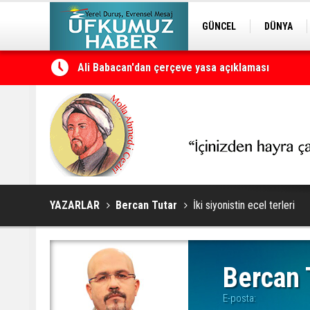
GÜNCEL
DÜNYA
EDİTÖRDEN
KURDÎ
Ali Babacan'dan çerçeve yasa açıklaması
YAZARLAR
Bercan Tutar
İki siyonistin ecel terleri
Bercan 
E-posta: