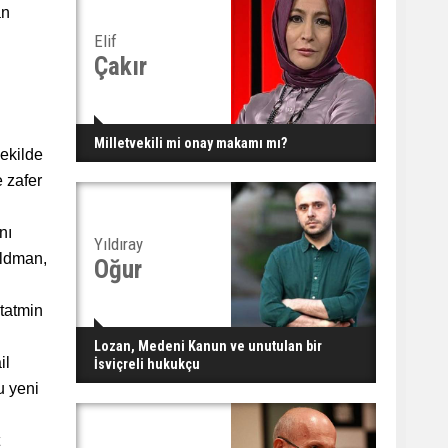
an
Elif
Çakır
Milletvekili mi onay makamı mı?
şekilde
 zafer
nı
Yıldıray
oldman,
Oğur
 tatmin
Lozan, Medeni Kanun ve unutulan bir
il
İsviçreli hukukçu
u yeni