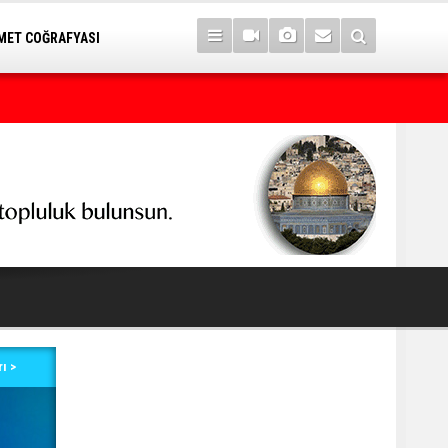
ET COĞRAFYASI
Petrol erzan bû
ı >