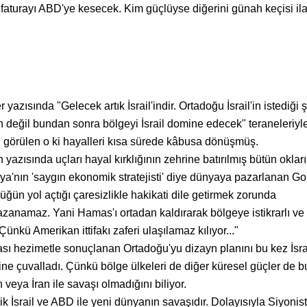
e faturayı ABD'ye kesecek. Kim güçlüyse diğerini günah keçisi il
azısında "Gelecek artık İsrail'indir. Ortadoğu İsrail'in istediği 
n değil bundan sonra bölgeyi İsrail domine edecek" teraneleriyle
n görülen o ki hayalleri kısa sürede kâbusa dönüşmüş.
 yazısında uçları hayal kırklığının zehrine batırılmış bütün okları
a'nın 'saygın ekonomik stratejisti' diye dünyaya pazarlanan G
üğün yol açtığı çaresizlikle hakikati dile getirmek zorunda
kazanamaz. Yani Hamas'ı ortadan kaldırarak bölgeye istikrarlı ve
ünkü Amerikan ittifakı zaferi ulaşılamaz kılıyor..."
sı hezimetle sonuçlanan Ortadoğu'yu dizayn planını bu kez İsra
ne çuvalladı. Çünkü bölge ülkeleri de diğer küresel güçler de b
 veya İran ile savaşı olmadığını biliyor.
k İsrail ve ABD ile yeni dünyanın savaşıdır. Dolayısıyla Siyonist