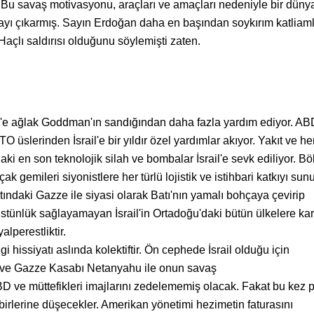
 "Bu savaş motivasyonu, araçları ve amaçları nedeniyle bir düny
layı çıkarmış. Sayın Erdoğan daha en başından soykırım katliaml
Haçlı saldırısı olduğunu söylemişti zaten.
l'e ağlak Goddman'ın sandığından daha fazla yardım ediyor. AB
O üslerinden İsrail'e bir yıldır özel yardımlar akıyor. Yakıt ve her
aki en son teknolojik silah ve bombalar İsrail'e sevk ediliyor. B
 gemileri siyonistlere her türlü lojistik ve istihbari katkıyı sun
ndaki Gazze ile siyasi olarak Batı'nın yamalı bohçaya çevirip
stünlük sağlayamayan İsrail'in Ortadoğu'daki bütün ülkelere kar
lperestliktir.
gi hissiyatı aslında kolektiftir. Ön cephede İsrail olduğu için
me ve Gazze Kasabı Netanyahu ile onun savaş
D ve müttefikleri imajlarını zedelememiş olacak. Fakat bu kez 
birlerine düşecekler. Amerikan yönetimi hezimetin faturasını