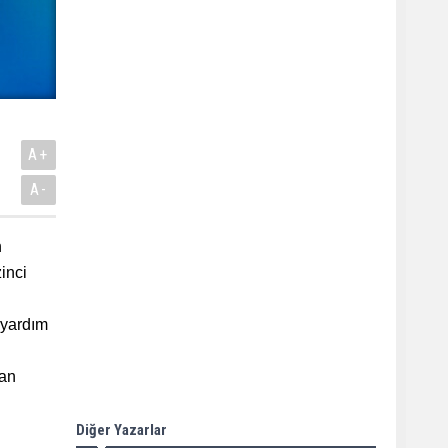
A+
A-
n
inci
 yardım
tan
Diğer Yazarlar