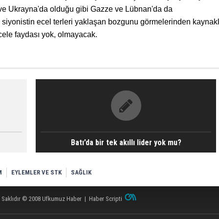
n ve Ukrayna'da olduğu gibi Gazze ve Lübnan'da da
lı siyonistin ecel terleri yaklaşan bozgunu görmelerinden kaynakl
ele faydası yok, olmayacak.
Batı’da bir tek akıllı lider yok mu?
M
EYLEMLER VE STK
SAĞLIK
 Saklıdır © 2008
Ufkumuz Haber
|
Haber Scripti