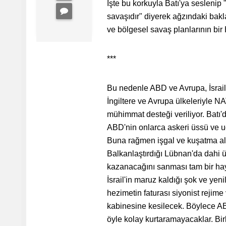
İşte bu korkuyla Batı'ya seslenip
savaşıdır" diyerek ağzındaki bak
ve bölgesel savaş planlarının bir 
***
Bu nedenle ABD ve Avrupa, İsrai
İngiltere ve Avrupa ülkeleriyle NAT
mühimmat desteği veriliyor. Batı'd
ABD'nin onlarca askeri üssü ve uçak
Buna rağmen işgal ve kuşatma altı
Balkanlaştırdığı Lübnan'da dahi ü
kazanacağını sanması tam bir haya
İsrail'in maruz kaldığı şok ve yenil
hezimetin faturası siyonist reji
kabinesine kesilecek. Böylece AB
öyle kolay kurtaramayacaklar. Bir