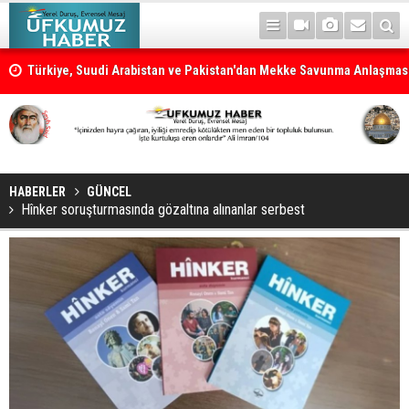
n
Türkiye, Suudi Arabistan ve Pakistan'dan Mekke Savunma Anlaşmas
HABERLER
GÜNCEL
Hînker soruşturmasında gözaltına alınanlar serbest