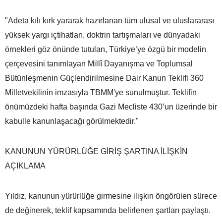
"Adeta kılı kırk yararak hazırlanan tüm ulusal ve uluslararası
yüksek yargı içtihatları, doktrin tartışmaları ve dünyadaki
örnekleri göz önünde tutulan, Türkiye’ye özgü bir modelin
çerçevesini tanımlayan Millî Dayanışma ve Toplumsal
Bütünleşmenin Güçlendirilmesine Dair Kanun Teklifi 360
Milletvekilinin imzasıyla TBMM'ye sunulmuştur. Teklifin
önümüzdeki hafta başında Gazi Mecliste 430’un üzerinde bir
kabulle kanunlaşacağı görülmektedir."
KANUNUN YÜRÜRLÜĞE GİRİŞ ŞARTINA İLİŞKİN
AÇIKLAMA
Yıldız, kanunun yürürlüğe girmesine ilişkin öngörülen sürece
de değinerek, teklif kapsamında belirlenen şartları paylaştı.