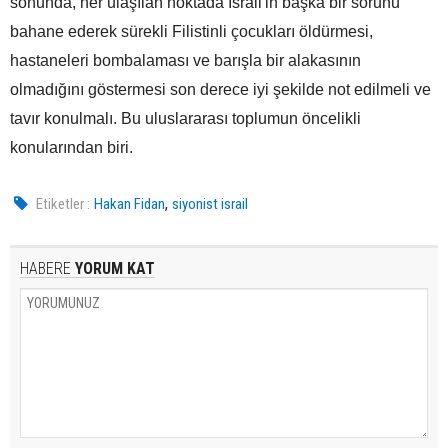
sonunda, her ulaşılan noktada İsrail'in başka bir sorunu
bahane ederek sürekli Filistinli çocukları öldürmesi,
hastaneleri bombalaması ve barışla bir alakasının
olmadığını göstermesi son derece iyi şekilde not edilmeli ve
tavır konulmalı. Bu uluslararası toplumun öncelikli
konularından biri.
,
Etiketler :
Hakan Fidan
siyonist israil
HABERE
YORUM KAT