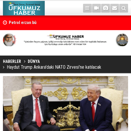
Petrol erzan bû
HABERLER
DÜNYA
Haydut Trump Ankara'daki NATO Zirvesi'ne katılacak