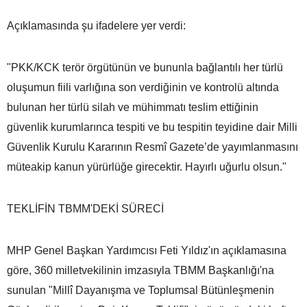
Açıklamasında şu ifadelere yer verdi:
"PKK/KCK terör örgütünün ve bununla bağlantılı her türlü
oluşumun fiili varlığına son verdiğinin ve kontrolü altında
bulunan her türlü silah ve mühimmatı teslim ettiğinin
güvenlik kurumlarınca tespiti ve bu tespitin teyidine dair Milli
Güvenlik Kurulu Kararının Resmî Gazete’de yayımlanmasını
müteakip kanun yürürlüğe girecektir. Hayırlı uğurlu olsun."
TEKLİFİN TBMM'DEKİ SÜRECİ
MHP Genel Başkan Yardımcısı Feti Yıldız'ın açıklamasına
göre, 360 milletvekilinin imzasıyla TBMM Başkanlığı'na
sunulan "Millî Dayanışma ve Toplumsal Bütünleşmenin