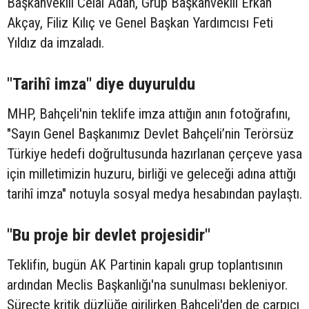
Başkanvekili Celal Adan, Grup Başkanvekili Erkan
Akçay, Filiz Kılıç ve Genel Başkan Yardımcısı Feti
Yıldız da imzaladı.
"Tarihî imza" diye duyuruldu
MHP, Bahçeli'nin teklife imza attığın anın fotoğrafını,
"Sayın Genel Başkanımız Devlet Bahçeli’nin Terörsüz
Türkiye hedefi doğrultusunda hazırlanan çerçeve yasa
için milletimizin huzuru, birliği ve geleceği adına attığı
tarihî imza" notuyla sosyal medya hesabından paylaştı.
"Bu proje bir devlet projesidir"
Teklifin, bugün AK Partinin kapalı grup toplantısının
ardından Meclis Başkanlığı'na sunulması bekleniyor.
Süreçte kritik düzlüğe girilirken Bahçeli'den de çarpıcı