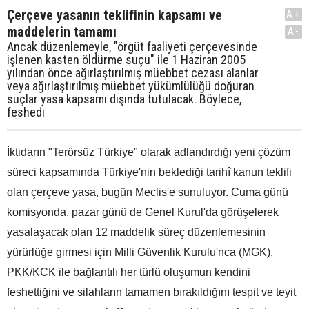
Çerçeve yasanın teklifinin kapsamı ve
A+
maddelerin tamamı
A-
Ancak düzenlemeyle, "örgüt faaliyeti çerçevesinde
işlenen kasten öldürme suçu" ile 1 Haziran 2005
yılından önce ağırlaştırılmış müebbet cezası alanlar
veya ağırlaştırılmış müebbet yükümlülüğü doğuran
suçlar yasa kapsamı dışında tutulacak. Böylece,
feshedi
İktidarın "Terörsüz Türkiye" olarak adlandırdığı yeni çözüm
süreci kapsamında Türkiye'nin beklediği tarihî kanun teklifi
olan çerçeve yasa, bugün Meclis'e sunuluyor. Cuma günü
komisyonda, pazar günü de Genel Kurul'da görüşelerek
yasalaşacak olan 12 maddelik süreç düzenlemesinin
yürürlüğe girmesi için Milli Güvenlik Kurulu'nca (MGK),
PKK/KCK ile bağlantılı her türlü oluşumun kendini
feshettiğini ve silahların tamamen bırakıldığını tespit ve teyit