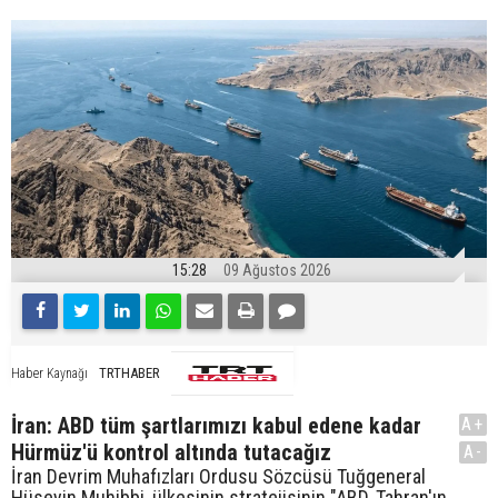
15:28
09 Ağustos 2026
TRTHABER
Haber Kaynağı
İran: ABD tüm şartlarımızı kabul edene kadar
A+
Hürmüz'ü kontrol altında tutacağız
A-
İran Devrim Muhafızları Ordusu Sözcüsü Tuğgeneral
Hüseyin Muhibbi, ülkesinin stratejisinin "ABD, Tahran'ın