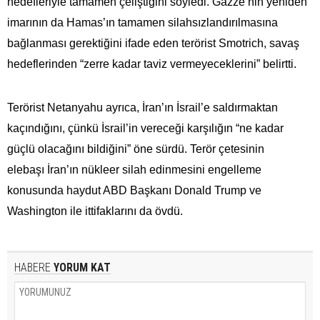
hedefleriyle tamamen çeliştiğini söyledi. Gazze’nin yeniden
imarının da Hamas’ın tamamen silahsızlandırılmasına
bağlanması gerektiğini ifade eden terörist Smotrich, savaş
hedeflerinden “zerre kadar taviz vermeyeceklerini” belirtti.
Terörist Netanyahu ayrıca, İran’ın İsrail’e saldırmaktan
kaçındığını, çünkü İsrail’in vereceği karşılığın “ne kadar
güçlü olacağını bildiğini” öne sürdü. Terör çetesinin
elebaşı İran’ın nükleer silah edinmesini engelleme
konusunda haydut ABD Başkanı Donald Trump ve
Washington ile ittifaklarını da övdü.
HABERE
YORUM KAT