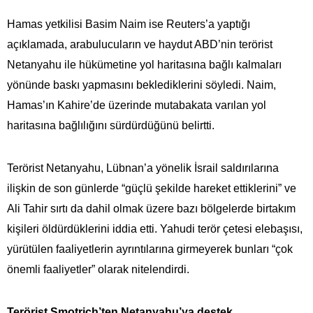
Hamas yetkilisi Basim Naim ise Reuters’a yaptığı
açıklamada, arabulucuların ve haydut ABD’nin terörist
Netanyahu ile hükümetine yol haritasına bağlı kalmaları
yönünde baskı yapmasını beklediklerini söyledi. Naim,
Hamas’ın Kahire’de üzerinde mutabakata varılan yol
haritasına bağlılığını sürdürdüğünü belirtti.
Terörist Netanyahu, Lübnan’a yönelik İsrail saldırılarına
ilişkin de son günlerde “güçlü şekilde hareket ettiklerini” ve
Ali Tahir sırtı da dahil olmak üzere bazı bölgelerde birtakım
kişileri öldürdüklerini iddia etti. Yahudi terör çetesi elebaşısı,
yürütülen faaliyetlerin ayrıntılarına girmeyerek bunları “çok
önemli faaliyetler” olarak nitelendirdi.
Terörist Smotrich’ten Netanyahu’ya destek