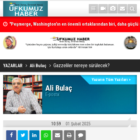
"Peşmerge, Washington'ın en önemli ortaklarından biri, daha güçlü s
desteklenmeli"
Gazzeliler nereye sürülecek?
YAZARLAR
Ali Bulaç
Yazarın Tüm Yazıları >
Ali Bulaç
E-posta:
10:59
01 Şubat 2025