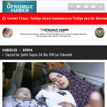
Cevdet Yılmaz: Türkiye süreci tamamlanırsa Türkiye yeni bir dönem
HABERLER
DÜNYA
Gazze'de Şehit Sayısı 34 Bin 396'ya Yükseldi