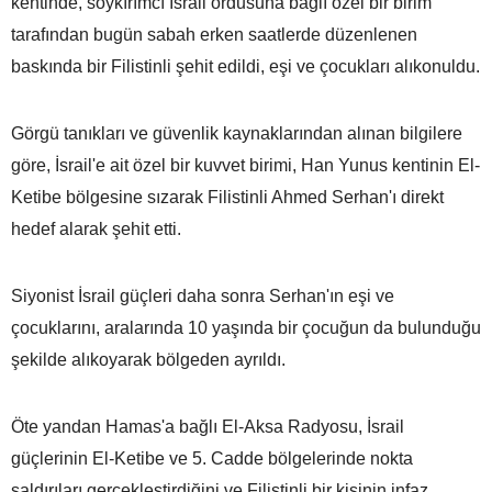
kentinde, soykırımcı İsrail ordusuna bağlı özel bir birim
tarafından bugün sabah erken saatlerde düzenlenen
baskında bir Filistinli şehit edildi, eşi ve çocukları alıkonuldu.
Görgü tanıkları ve güvenlik kaynaklarından alınan bilgilere
göre, İsrail'e ait özel bir kuvvet birimi, Han Yunus kentinin El-
Ketibe bölgesine sızarak Filistinli Ahmed Serhan'ı direkt
hedef alarak şehit etti.
Siyonist İsrail güçleri daha sonra Serhan'ın eşi ve
çocuklarını, aralarında 10 yaşında bir çocuğun da bulunduğu
şekilde alıkoyarak bölgeden ayrıldı.
Öte yandan Hamas'a bağlı El-Aksa Radyosu, İsrail
güçlerinin El-Ketibe ve 5. Cadde bölgelerinde nokta
saldırıları gerçekleştirdiğini ve Filistinli bir kişinin infaz