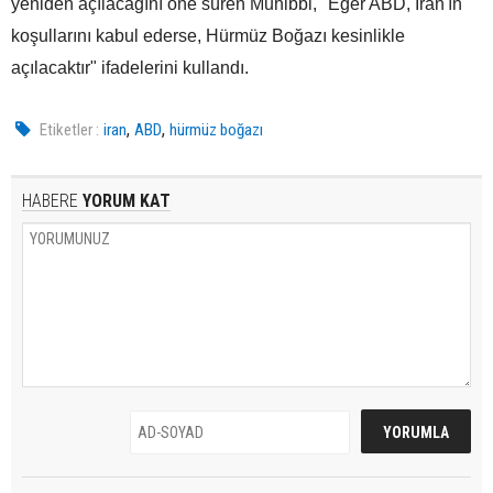
yeniden açılacağını öne süren Muhibbi, "Eğer ABD, İran'ın
koşullarını kabul ederse, Hürmüz Boğazı kesinlikle
açılacaktır" ifadelerini kullandı.
,
,
Etiketler :
iran
ABD
hürmüz boğazı
HABERE
YORUM KAT