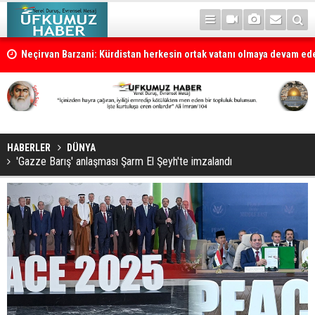
la
Neçirvan Barzani: Kürdistan herkesin ortak vatanı olmaya devam e
HABERLER
DÜNYA
'Gazze Barış' anlaşması Şarm El Şeyh'te imzalandı