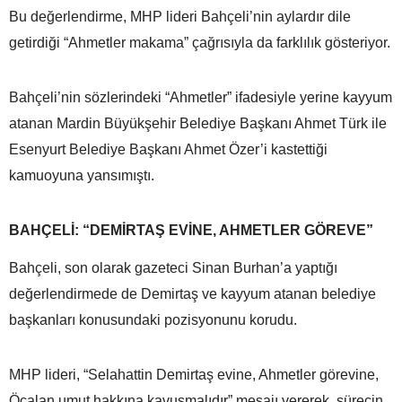
Bu değerlendirme, MHP lideri Bahçeli’nin aylardır dile
getirdiği “Ahmetler makama” çağrısıyla da farklılık gösteriyor.
Bahçeli’nin sözlerindeki “Ahmetler” ifadesiyle yerine kayyum
atanan Mardin Büyükşehir Belediye Başkanı Ahmet Türk ile
Esenyurt Belediye Başkanı Ahmet Özer’i kastettiği
kamuoyuna yansımıştı.
BAHÇELİ: “DEMİRTAŞ EVİNE, AHMETLER GÖREVE”
Bahçeli, son olarak gazeteci Sinan Burhan’a yaptığı
değerlendirmede de Demirtaş ve kayyum atanan belediye
başkanları konusundaki pozisyonunu korudu.
MHP lideri, “Selahattin Demirtaş evine, Ahmetler görevine,
Öcalan umut hakkına kavuşmalıdır” mesajı vererek, sürecin