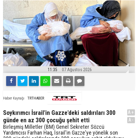
11:35
07 Ağustos 2026
TRTHABER
Haber Kaynağı
Soykırımcı İsrail'in Gazze'deki saldırıları 300
A+
günde en az 300 çocuğu şehit etti
A-
Birleşmiş Milletler (BM) Genel Sekreter Sözcü
Yardımcısı Farhan Haq, İsrail'in Gazze'ye yönelik son