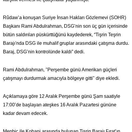
Rûdaw’a konuşan Suriye İnsan Hakları Gözlemevi (SOHR)
Başkanı Rami Abdulrahman, DSG’nin son üç gün içerisinde
bütün saldırıları püskürttüğünü kaydederek, “Tişrin Teşrin
Barajı'nda DSG ile muhalif gruplar arasındaki çatışma durdu.
Baraj, DSG’nin kontrolünde kaldı” dedi.
Rami Abdulrahman, "Perşembe günü Amerikan güçleri
çatışmayı durdurmak amacıyla bölgeye gitti" diye ekledi.
Açıklamaya göre 12 Aralık Perşembe günü Şam saatiyle
17:00’de başlayan ateşkes 16 Aralık Pazartesi gününe
kadar devam edecek.
Menbic ile Kobani arasında bulunan Tişrin Barajı Fırat’ın