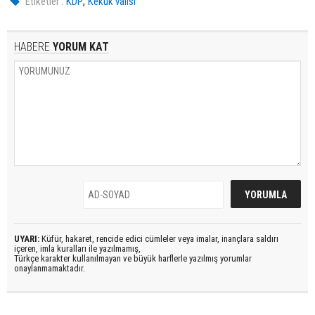
,
Etiketler :
KDP
Kekük valisi
HABERE
YORUM KAT
UYARI:
Küfür, hakaret, rencide edici cümleler veya imalar, inançlara saldırı
içeren, imla kuralları ile yazılmamış,
Türkçe karakter kullanılmayan ve büyük harflerle yazılmış yorumlar
onaylanmamaktadır.