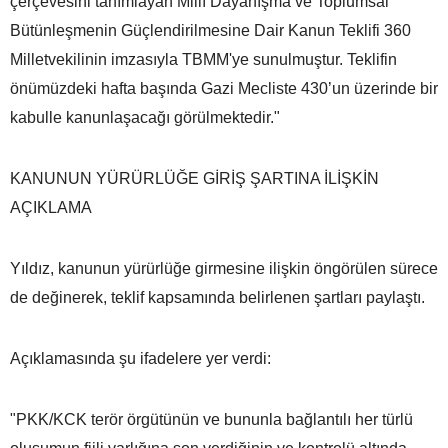
çerçevesini tanımlayan Millî Dayanışma ve Toplumsal
Bütünleşmenin Güçlendirilmesine Dair Kanun Teklifi 360
Milletvekilinin imzasıyla TBMM'ye sunulmuştur. Teklifin
önümüzdeki hafta başında Gazi Mecliste 430’un üzerinde bir
kabulle kanunlaşacağı görülmektedir."
KANUNUN YÜRÜRLÜĞE GİRİŞ ŞARTINA İLİŞKİN
AÇIKLAMA
Yıldız, kanunun yürürlüğe girmesine ilişkin öngörülen sürece
de değinerek, teklif kapsamında belirlenen şartları paylaştı.
Açıklamasında şu ifadelere yer verdi:
"PKK/KCK terör örgütünün ve bununla bağlantılı her türlü