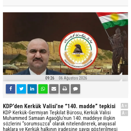
09:26
06 Ağustos 2026
KDP’den Kerkük Valisi’ne “140. madde” tepkisi
A+
KDP Kerkük-Germiyan Teşkilat Bürosu, Kerkük Valisi
A-
Muhammed Samaan Agaoğlu’nun 140. maddeye ilişkin
sözlerini “sorumsuzca” olarak nitelendirerek, anayasal
haklara ve Kerkük halkının iradesine saygı gösterilmesi