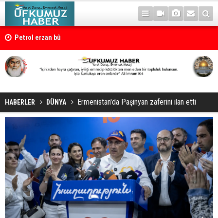
Petrol erzan bû
Ermenistan'da Paşinyan zaferini ilan etti
HABERLER
DÜNYA