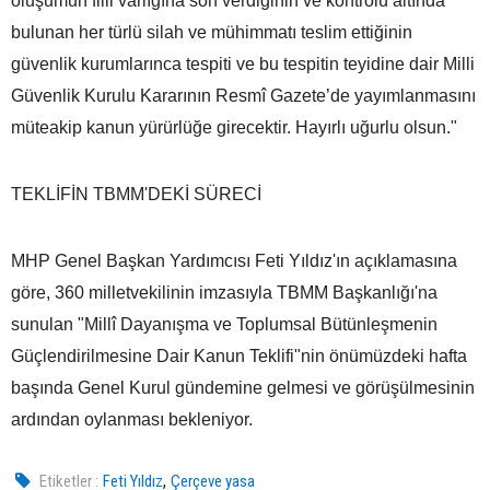
oluşumun fiili varlığına son verdiğinin ve kontrolü altında
bulunan her türlü silah ve mühimmatı teslim ettiğinin
güvenlik kurumlarınca tespiti ve bu tespitin teyidine dair Milli
Güvenlik Kurulu Kararının Resmî Gazete’de yayımlanmasını
müteakip kanun yürürlüğe girecektir. Hayırlı uğurlu olsun."
TEKLİFİN TBMM'DEKİ SÜRECİ
MHP Genel Başkan Yardımcısı Feti Yıldız'ın açıklamasına
göre, 360 milletvekilinin imzasıyla TBMM Başkanlığı'na
sunulan "Millî Dayanışma ve Toplumsal Bütünleşmenin
Güçlendirilmesine Dair Kanun Teklifi"nin önümüzdeki hafta
başında Genel Kurul gündemine gelmesi ve görüşülmesinin
ardından oylanması bekleniyor.
,
Etiketler :
Feti Yıldız
Çerçeve yasa