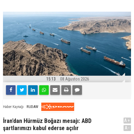
15:13
08 Ağustos 2026
RUDAW
Haber Kaynağı
İran'dan Hürmüz Boğazı mesajı: ABD
A+
şartlarımızı kabul ederse açılır
A-