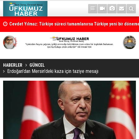
Cevdet Yılmaz: Türkiye süreci tamamlanırsa Türkiye yeni bir dönem
HABERLER
GÜNCEL
Erdoğan'dan Mersin'deki kaza için taziye mesajı