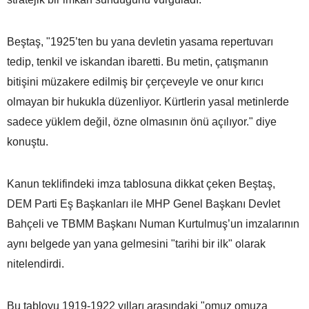
Beştaş, "1925’ten bu yana devletin yasama repertuvarı
tedip, tenkil ve iskandan ibaretti. Bu metin, çatışmanın
bitişini müzakere edilmiş bir çerçeveyle ve onur kırıcı
olmayan bir hukukla düzenliyor. Kürtlerin yasal metinlerde
sadece yüklem değil, özne olmasının önü açılıyor." diye
konuştu.
Kanun teklifindeki imza tablosuna dikkat çeken Beştaş,
DEM Parti Eş Başkanları ile MHP Genel Başkanı Devlet
Bahçeli ve TBMM Başkanı Numan Kurtulmuş’un imzalarının
aynı belgede yan yana gelmesini "tarihi bir ilk" olarak
nitelendirdi.
Bu tabloyu 1919-1922 yılları arasındaki "omuz omuza