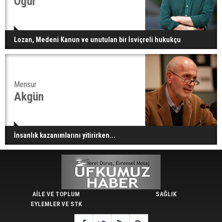
Oğur
Lozan, Medeni Kanun ve unutulan bir İsviçreli hukukçu
Mensur
Akgün
İnsanlık kazanımlarını yitirirken...
AİLE VE TOPLUM
SAĞLIK
EYLEMLER VE STK