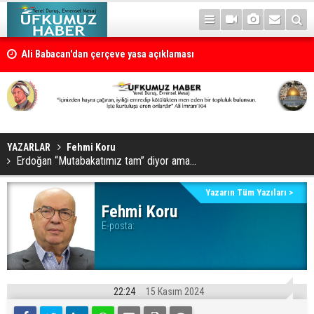
Ali Babacan'dan çerçeve yasa açıklaması
YAZARLAR
Fehmi Koru
Erdoğan “Mutabakatımız tam” diyor ama…
Yazarın Tüm Yazıları >
Fehmi Koru
E-posta:
22:24
15 Kasım 2024