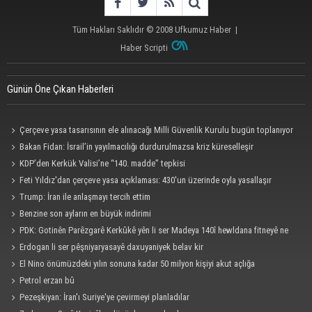
Tüm Hakları Saklıdır © 2008
Ufkumuz Haber
|
Haber Scripti
Günün Öne Çıkan Haberleri
Çerçeve yasa tasarısının ele alınacağı Milli Güvenlik Kurulu bugün toplanıyor
Bakan Fidan: İsrail’in yayılmacılığı durdurulmazsa kriz küreselleşir
KDP’den Kerkük Valisi’ne “140. madde” tepkisi
Feti Yıldız'dan çerçeve yasa açıklaması: 430'un üzerinde oyla yasallaşır
Trump: İran ile anlaşmayı tercih ettim
Benzine son ayların en büyük indirimi
PDK: Gotinên Parêzgarê Kerkûkê yên li ser Madeya 140î hewldana fitneyê ne
Erdogan li ser pêşniyaryasayê daxuyaniyek belav kir
El Nino önümüzdeki yılın sonuna kadar 50 milyon kişiyi akut açlığa
sürükleyebilir
Petrol erzan bû
Pezeşkiyan: İran'ı Suriye'ye çevirmeyi planladılar