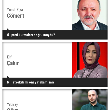
Yusuf Ziya
Cömert
İki parti kurmaları doğru muydu?
Elif
Çakır
Milletvekili mi onay makamı mı?
Yıldıray