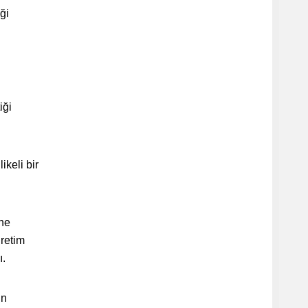
ği
iği
ikeli bir
ine
üretim
ı.
in