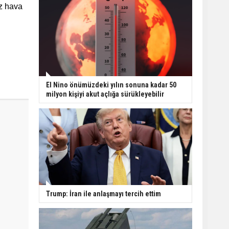
ız hava
El Nino önümüzdeki yılın sonuna kadar 50
milyon kişiyi akut açlığa sürükleyebilir
Trump: İran ile anlaşmayı tercih ettim