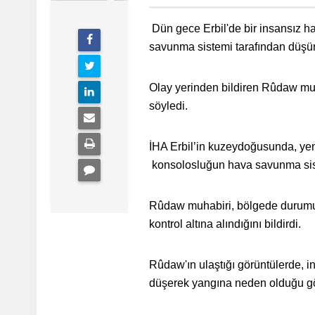
Dün gece Erbil'de bir insansız h
savunma sistemi tarafından düşür
Olay yerinden bildiren Rûdaw muh
söyledi.
İHA Erbil’in kuzeydoğusunda, yen
konsolosluğun hava savunma sistem
Rûdaw muhabiri, bölgede durumun
kontrol altına alındığını bildirdi.
Rûdaw'ın ulaştığı görüntülerde, i
düşerek yangına neden olduğu g