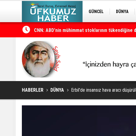
GÜNCEL
DÜNYA
EDİTÖRDEN
KURDÎ
CNN: ABD'nin mühimmat stoklarının tükendiğine dair
HABERLER
DÜNYA
Erbil'de insansız hava aracı düşürü