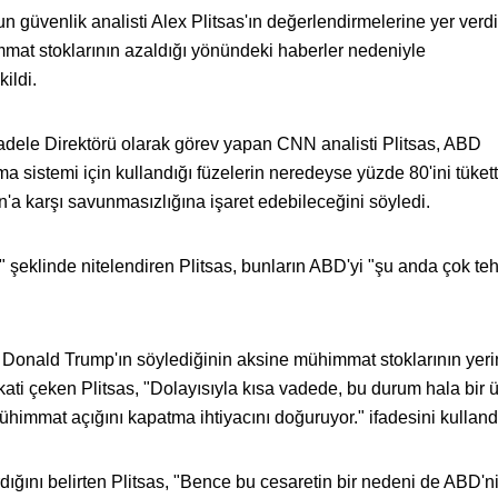
güvenlik analisti Alex Plitsas'ın değerlendirmelerine yer verdi
mmat stoklarının azaldığı yönündeki haberler nedeniyle
ildi.
adele Direktörü olarak görev yapan CNN analisti Plitsas, ABD
 sistemi için kullandığı füzelerin neredeyse yüzde 80'ini tükett
n'a karşı savunmasızlığına işaret edebileceğini söyledi.
ı" şeklinde nitelendiren Plitsas, bunların ABD'yi "şu anda çok tehl
Donald Trump'ın söylediğinin aksine mühimmat stoklarının yer
ti çeken Plitsas, "Dolayısıyla kısa vadede, bu durum hala bir 
ühimmat açığını kapatma ihtiyacını doğuruyor." ifadesini kulland
tırdığını belirten Plitsas, "Bence bu cesaretin bir nedeni de ABD'n