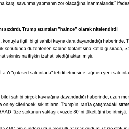
na karşı savunma yapmanın zor olacağına inanmalarıdır." ifades
sızdırdı, Trump sızıntıları "haince" olarak nitelendirdi
konuyla ilgili bilgi sahibi kaynaklara dayandırdığı haberinde, 
k konutunda düzenlenen kabine toplantısına katıldığı sırada, 
ıkıntısına ilişkin izahat istediği aktarılmıştı.
ran'ı "çok sert saldırılarla" tehdit etmesine rağmen yeni saldırılar
.
 bilgi sahibi birçok kaynağına dayandırdığı haberinde, uzun menz
nleyicilerindeki sıkıntıların, Trump'ın İran'la çatışmadaki strate
AD füze stokunun yaklaşık yüzde 80'ini tükettiğini belirtmişti.
a ABD'nin elindeki uzun menzilli hassas güdümlü füze stokun