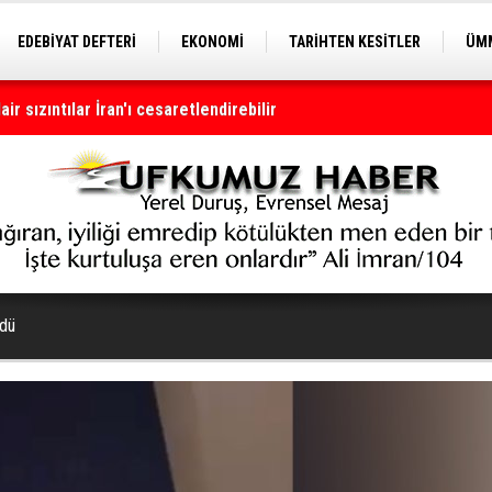
EDEBİYAT DEFTERİ
EKONOMİ
TARİHTEN KESİTLER
ÜMM
EĞİTİM
 sızıntılar İran'ı cesaretlendirebilir
ldü