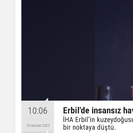
Erbil'de insansız h
10:06
İHA Erbil’in kuzeydoğus
bir noktaya düştü.
16 Haziran 2025