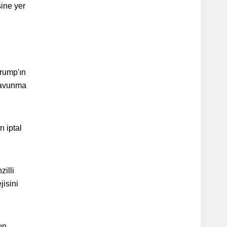
ine yer
Trump'ın
Savunma
ı iptal
illi
jisini
un