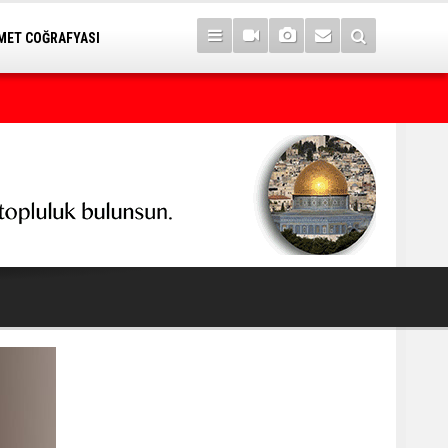
ET COĞRAFYASI
Türkiye, Suudi Arabistan ve Pakistan üçlü savunma anlaşması i