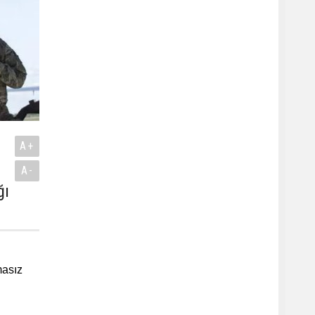
A+
A-
ğı
masız