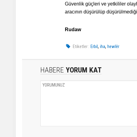
Güvenlik güçleri ve yetkililer ol
aracının düşürülüp düşürülmediğin
Rudaw
,
,
Etiketler :
Erbil
iha
hewlêr
HABERE
YORUM KAT