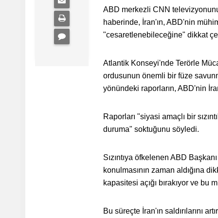
ABD merkezli CNN televizyonunun 
haberinde, İran'ın, ABD'nin mühi
"cesaretlenebileceğine" dikkat çek
Atlantik Konseyi'nde Terörle Müc
ordusunun önemli bir füze savunma
yönündeki raporların, ABD'nin İra
Raporları "siyasi amaçlı bir sızınt
duruma" soktuğunu söyledi.
Sızıntıya öfkelenen ABD Başkanı 
konulmasının zaman aldığına dikka
kapasitesi açığı bırakıyor ve bu m
Bu süreçte İran'ın saldırılarını ar