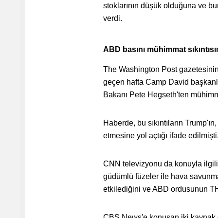
stoklarının düşük olduğuna ve bu
verdi.
ABD basını mühimmat sıkıntısını 
The Washington Post gazetesinin, 
geçen hafta Camp David başkanlı
Bakanı Pete Hegseth'ten mühimmat s
Haberde, bu sıkıntıların Trump'ın, İ
etmesine yol açtığı ifade edilmişti
CNN televizyonu da konuyla ilgili
güdümlü füzeler ile hava savunma ö
etkilediğini ve ABD ordusunun THA
CBS News'e konuşan iki kaynak d