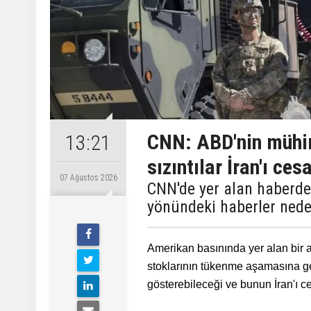
CNN: ABD'nin mühim
13:21
sızıntılar İran'ı ces
07 Ağustos 2026
CNN'de yer alan haberde,
yönündeki haberler neden
Amerikan basınında yer alan bir
stoklarının tükenme aşamasına g
gösterebileceği ve bunun İran'ı ces