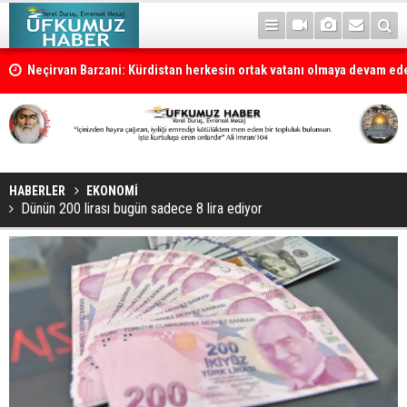
la
Neçirvan Barzani: Kürdistan herkesin ortak vatanı olmaya devam e
HABERLER
EKONOMİ
Dünün 200 lirası bugün sadece 8 lira ediyor