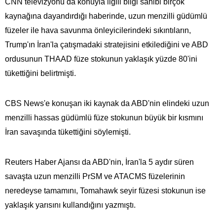
CNN televizyonu da konuyla ilgili bilgi sahibi birçok
kaynağına dayandırdığı haberinde, uzun menzilli güdümlü
füzeler ile hava savunma önleyicilerindeki sıkıntıların,
Trump'ın İran'la çatışmadaki stratejisini etkilediğini ve ABD
ordusunun THAAD füze stokunun yaklaşık yüzde 80'ini
tükettiğini belirtmişti.
CBS News'e konuşan iki kaynak da ABD'nin elindeki uzun
menzilli hassas güdümlü füze stokunun büyük bir kısmını
İran savaşında tükettiğini söylemişti.
Reuters Haber Ajansı da ABD'nin, İran'la 5 aydır süren
savaşta uzun menzilli PrSM ve ATACMS füzelerinin
neredeyse tamamını, Tomahawk seyir füzesi stokunun ise
yaklaşık yarısını kullandığını yazmıştı.