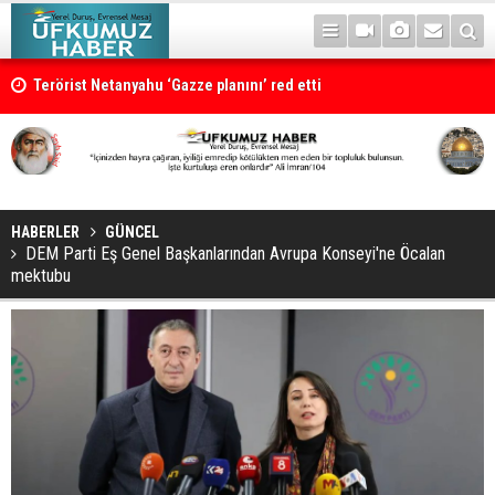
Terörist Netanyahu ‘Gazze planını’ red etti
HABERLER
GÜNCEL
DEM Parti Eş Genel Başkanlarından Avrupa Konseyi'ne Öcalan
mektubu