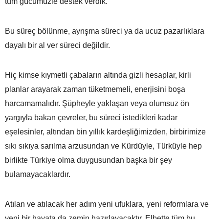
tüm gücümüzle destek verdik.
Bu süreç bölünme, ayrışma süreci ya da ucuz pazarlıklara
dayalı bir al ver süreci değildir.
Hiç kimse kıymetli çabaların altında gizli hesaplar, kirli
planlar arayarak zaman tüketmemeli, enerjisini boşa
harcamamalıdır. Şüpheyle yaklaşan veya olumsuz ön
yargıyla bakan çevreler, bu süreci istedikleri kadar
eşelesinler, altından bin yıllık kardeşliğimizden, birbirimize
sıkı sıkıya sarılma arzusundan ve Kürdüyle, Türküyle hep
birlikte Türkiye olma duygusundan başka bir şey
bulamayacaklardır.
Atılan ve atılacak her adım yeni ufuklara, yeni reformlara ve
yeni bir hayata da zemin hazırlayacaktır. Elbette tüm bu