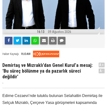
16:13
09 Ağustos 2026
RUDAW
Haber Kaynağı
Demirtaş ve Mızraklı’dan Genel Kurul’a mesaj:
A+
‘Bu süreç bölünme ya da pazarlık süreci
A-
değildir’
.
Edirne Cezaevi’nde tutuklu bulunan Selahattin Demirtaş ile
Selçuk Mızraklı, Çerçeve Yasa görüşmeleri kapsamında