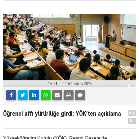
15:21
09 Ağustos 2026
Öğrenci affı yürürlüğe girdi: YÖK’ten açıklama
A+
.
A-
Yükseköğretim Kurulu (YÖK), Resmi Gazete'de