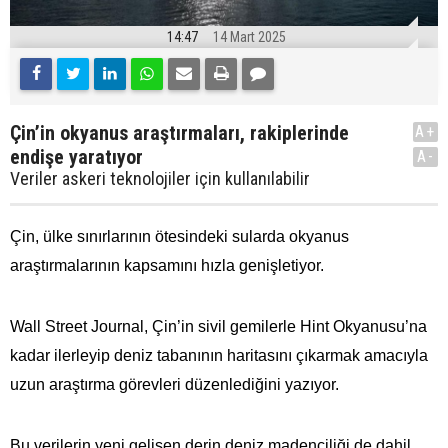
14:47
14 Mart 2025
Çin’in okyanus araştırmaları, rakiplerinde
A+
endişe yaratıyor
A-
Veriler askeri teknolojiler için kullanılabilir
Çin
, ülke sınırlarının ötesindeki sularda okyanus
araştırmalarının kapsamını hızla genişletiyor.
Wall Street Journal, Çin’in sivil gemilerle Hint Okyanusu’na
kadar ilerleyip deniz tabanının haritasını çıkarmak amacıyla
uzun araştırma görevleri düzenlediğini yazıyor.
Bu verilerin yeni gelişen derin deniz madenciliği de dahil