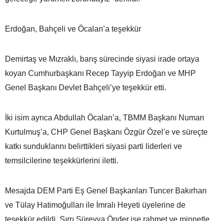
Erdoğan, Bahçeli ve Öcalan’a teşekkür
Demirtaş ve Mızraklı, barış sürecinde siyasi irade ortaya
koyan Cumhurbaşkanı Recep Tayyip Erdoğan ve MHP
Genel Başkanı Devlet Bahçeli’ye teşekkür etti.
İki isim ayrıca Abdullah Öcalan’a, TBMM Başkanı Numan
Kurtulmuş’a, CHP Genel Başkanı Özgür Özel’e ve süreçte
katkı sunduklarını belirttikleri siyasi parti liderleri ve
temsilcilerine teşekkürlerini iletti.
Mesajda DEM Parti Eş Genel Başkanları Tuncer Bakırhan
ve Tülay Hatimoğulları ile İmralı Heyeti üyelerine de
teşekkür edildi. Sırrı Süreyya Önder ise rahmet ve minnetle