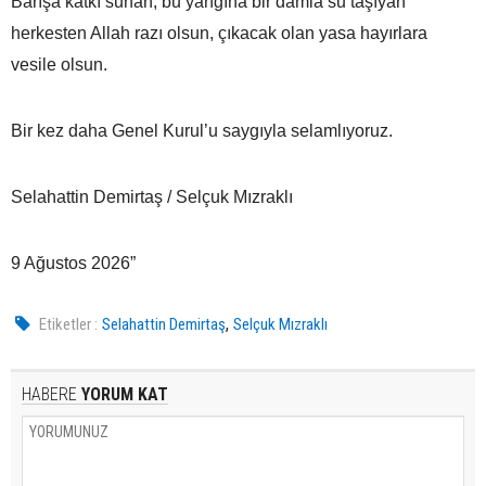
Barışa katkı sunan, bu yangına bir damla su taşıyan
herkesten Allah razı olsun, çıkacak olan yasa hayırlara
vesile olsun.
Bir kez daha Genel Kurul’u saygıyla selamlıyoruz.
Selahattin Demirtaş / Selçuk Mızraklı
9 Ağustos 2026”
,
Etiketler :
Selahattin Demirtaş
Selçuk Mızraklı
HABERE
YORUM KAT