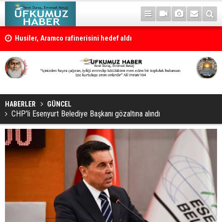
rlık
Husiler, Aramco rafinerisini hedef aldı
HABERLER
GÜNCEL
CHP’li Esenyurt Belediye Başkanı gözaltına alındı