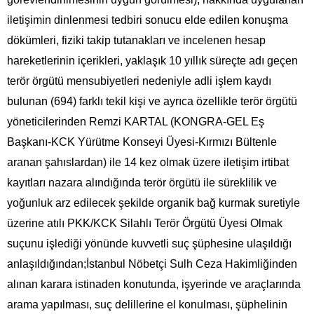
iletişimin dinlenmesi tedbiri sonucu elde edilen konuşma
dökümleri, fiziki takip tutanakları ve incelenen hesap
hareketlerinin içerikleri, yaklaşık 10 yıllık süreçte adı geçen
terör örgütü mensubiyetleri nedeniyle adli işlem kaydı
bulunan (694) farklı tekil kişi ve ayrıca özellikle terör örgütü
yöneticilerinden Remzi KARTAL (KONGRA-GEL Eş
Başkanı-KCK Yürütme Konseyi Üyesi-Kırmızı Bültenle
aranan şahıslardan) ile 14 kez olmak üzere iletişim irtibat
kayıtları nazara alındığında terör örgütü ile süreklilik ve
yoğunluk arz edilecek şekilde organik bağ kurmak suretiyle
üzerine atılı PKK/KCK Silahlı Terör Örgütü Üyesi Olmak
suçunu işlediği yönünde kuvvetli suç şüphesine ulaşıldığı
anlaşıldığından;İstanbul Nöbetçi Sulh Ceza Hakimliğinden
alınan karara istinaden konutunda, işyerinde ve araçlarında
arama yapılması, suç delillerine el konulması, şüphelinin