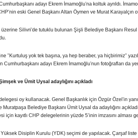
n Cumhurbaşkanı adayı Ekrem İmamoğlu'na koltuk ayrıldı. İmamoğ
 CHP'nin eski Genel Başkanı Altan Öymen ve Murat Karayalçın o
 üzerine Silivri'de tutuklu bulunan Şişli Belediye Başkanı Resu
du.
ine "Kurtuluş yok tek başına, ya hep beraber, ya hiçbirimiz" yazıl
in Cumhurbaşkanı adayı Ekrem İmamoğlu'nun fotoğrafları da yer 
Şimşek ve Ümit Uysal adaylığını açıkladı
delegesi oy kullanacak. Genel Başkanlık için Özgür Özel'in yanı
ve Muratpaşa Belediye Başkanı Ümit Uysal da adaylığını açıkladı
i için kayıtlı CHP delegelerinin yüzde 5’inin imzasını alması ge
e Yüksek Disiplin Kurulu (YDK) seçimi de yapılacak. Çarşaf liste