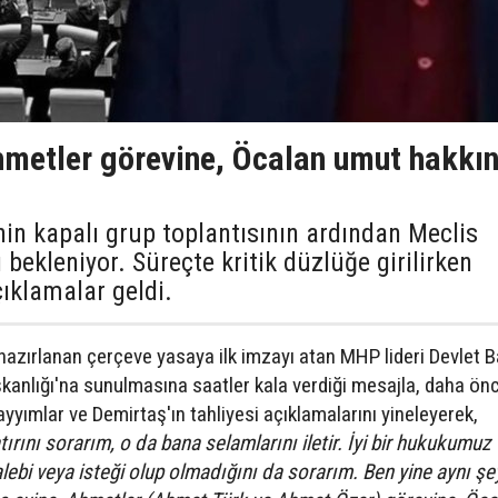
hmetler görevine, Öcalan umut hakkı
nin kapalı grup toplantısının ardından Meclis
bekleniyor. Süreçte kritik düzlüğe girilirken
çıklamalar geldi.
zırlanan çerçeve yasaya ilk imzayı atan MHP lideri Devlet B
şkanlığı'na sunulmasına saatler kala verdiği mesajla, daha ön
yyımlar ve Demirtaş'ın tahliyesi açıklamalarını yineleyerek,
tırını sorarım, o da bana selamlarını iletir. İyi bir hukukumuz 
alebi veya isteği olup olmadığını da sorarım. Ben yine aynı şe