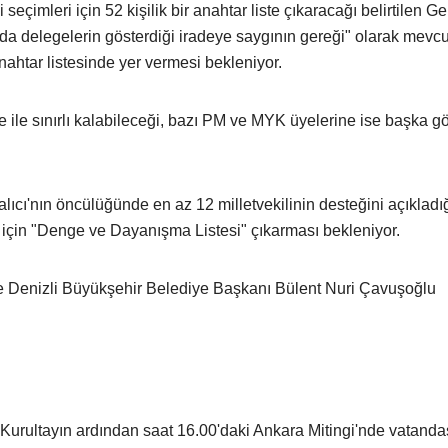
seçimleri için 52 kişilik bir anahtar liste çıkaracağı belirtilen G
a delegelerin gösterdiği iradeye saygının gereği" olarak mevcu
ahtar listesinde yer vermesi bekleniyor.
ye ile sınırlı kalabileceği, bazı PM ve MYK üyelerine ise başka g
lıcı'nın öncülüğünde en az 12 milletvekilinin desteğini açıkladığ
i için "Denge ve Dayanışma Listesi" çıkarması bekleniyor.
se Denizli Büyükşehir Belediye Başkanı Bülent Nuri Çavuşoğlu
rultayın ardından saat 16.00'daki Ankara Mitingi'nde vatanda