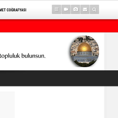
ET COĞRAFYASI
Yargılama değil, hukuk cinayeti!