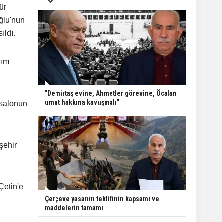
ür
ğlu'nun
ıldı.
zım
"Demirtaş evine, Ahmetler görevine, Öcalan
umut hakkına kavuşmalı"
 salonun
şehir
Çetin'e
Çerçeve yasanın teklifinin kapsamı ve
maddelerin tamamı