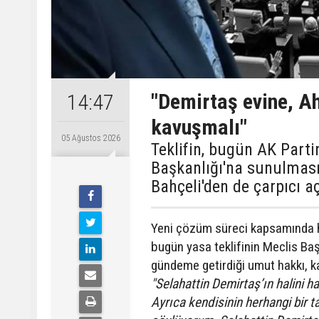
"Demirtaş evine, A
14:47
kavuşmalı"
05 Ağustos 2026
Teklifin, bugün AK Parti
Başkanlığı'na sunulması 
Bahçeli'den de çarpıcı a
Yeni çözüm süreci kapsamında ha
bugün yasa teklifinin Meclis Ba
gündeme getirdiği umut hakkı, ka
"Selahattin Demirtaş’ın halini ha
Ayrıca kendisinin herhangi bir t