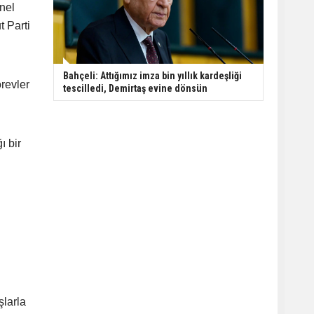
enel
t Parti
Bahçeli: Attığımız imza bin yıllık kardeşliği
örevler
tescilledi, Demirtaş evine dönsün
ı bir
şlarla