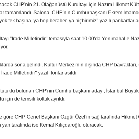
planacak CHP'nin 21. Olağanüstü Kurultayı için Nazım Hikmet Kült
ıklar tamamlandı. Salona, CHP'nin Cumhurbaşkanı Ekrem İmamo
 yok tek başına, ya hep beraber, ya hiçbirimiz" yazılı pankartlar as
ayı ''İrade Milletindir'' temasıyla saat 10.00'da Yenimahalle Na
yor.
ıklarda sona gelindi. Kültür Merkezi'nin dışında CHP bayrakları,
rade Milletindir" yazılı fonlar asıldı.
e tutuklu bulunan CHP'nin Cumhurbaşkanı adayı, İstanbul Büyük
çin de temsili koltuk ayrıldı.
e göre CHP Genel Başkanı Özgür Özel'in sağ tarafında Hikmet 
n yan tarafında ise Kemal Kılıçdaroğlu oturacak.