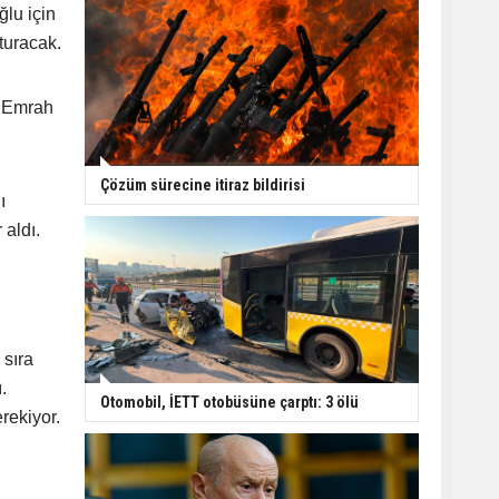
lu için
turacak.
l Emrah
Çözüm sürecine itiraz bildirisi
ı
aldı.
 sıra
.
Otomobil, İETT otobüsüne çarptı: 3 ölü
rekiyor.