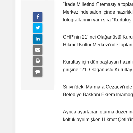
"İrade Milletindir'' temasıyla to
Merkezi'nde salon içinde hazırl
fotoğraflarının yanı sıra "Kurtuluş
CHP'nin 21’inci Olağanüstü Kurult
Hikmet Kültür Merkezi'nde toplanı
Kurultay için dün başlayan hazırl
girişine "21. Olağanüstü Kurultay. İ
Silivri'deki Marmara Cezaevi'nd
Belediye Başkanı Ekrem İmamoğlu i
Ayrıca ayarlanan oturma düzenin
koltuk ayrılmışken Hikmet Çetin'i