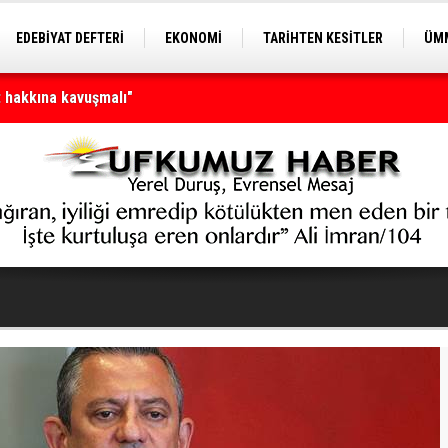
EDEBİYAT DEFTERİ
EKONOMİ
TARİHTEN KESİTLER
ÜMM
 hakkına kavuşmalı"
EĞİTİM
n tamamı