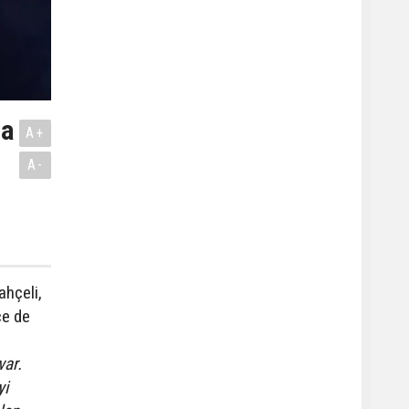
na
A+
A-
ahçeli,
ce de
var.
yi