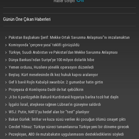
Haber Scripti
Günün Öne Çıkan Haberleri
Pakistan Başbakanı Şerif: Mekke Ortak Savunma Anlaşması"nı imzalamaktan
onur duyuyorum
Komisyonda 'çerçeve yasa' teklifi görüşüldü
Türkiye, Suudi Arabistan ve Pakistan'dan Mekke Savunma Anlaşması
Dünya Bankası'ndan Suriye'ye 100 milyon dolarlık hibe
Yemen ordusu, Husilere yönelik operasyon düzenledi
Beştaş: Kürt meselesinde ilk kez hukuk kapısı aralanıyor
Gef li bavê Rojîn Kabaîşê xwaribûn: 2 gumanbar hatin girtin
Projeyasa di Komîsyona Dadê de hat qebûlkirin
Ji bo 6 parêzgehên Bakurê Kurdistanê hişyariya barîna tozê hat dayîn
İşgalci İsrail, ateşkese rağmen Lübnan'ın güneyine saldırdı
WSJ: Putin, NATO'yu hedef alan bir "test" planlıyor
Bakan Gürlek: İntihar ve kaza süsü verilen iki çocuğun ölümü cinayet çıktı
Cevdet Yılmaz: Türkiye süreci tamamlanırsa Türkiye yeni bir döneme girecek
Pezeşkiyan, ABD ile mutabakatın uygulanmasını desteklediklerini söyledi