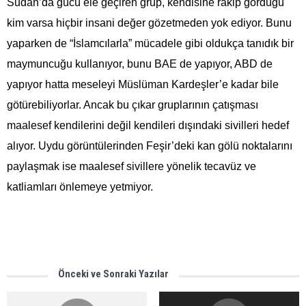
Sudan’da gücü ele geçiren grup, kendisine rakip gördüğü
kim varsa hiçbir insani değer gözetmeden yok ediyor. Bunu
yaparken de “İslamcılarla” mücadele gibi oldukça tanıdık bir
maymuncuğu kullanıyor, bunu BAE de yapıyor, ABD de
yapıyor hatta meseleyi Müslüman Kardeşler’e kadar bile
götürebiliyorlar. Ancak bu çıkar gruplarının çatışması
maalesef kendilerini değil kendileri dışındaki sivilleri hedef
alıyor. Uydu görüntülerinden Feşir’deki kan gölü noktalarını
paylaşmak ise maalesef sivillere yönelik tecavüz ve
katliamları önlemeye yetmiyor.
Önceki ve Sonraki Yazılar