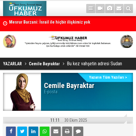
Mesrur Barzani: İsrail ile hiçbir ilişkimiz yok
Cevdet Yılmaz: Türkiye süreci tamamlanırsa Türkiye yeni bir dönem
Bu kez vahşetin adresi Sudan
YAZARLAR
Cemile Bayraktar
Yazarın Tüm Yazıları >
Cemile Bayraktar
E-posta:
11:11
30 Ekim 2025