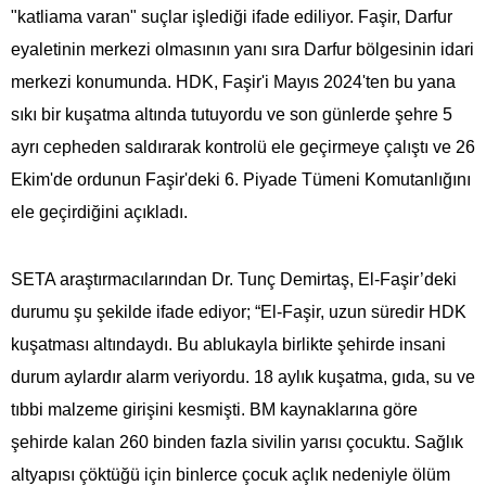
"katliama varan" suçlar işlediği ifade ediliyor. Faşir, Darfur
eyaletinin merkezi olmasının yanı sıra Darfur bölgesinin idari
merkezi konumunda. HDK, Faşir'i Mayıs 2024'ten bu yana
sıkı bir kuşatma altında tutuyordu ve son günlerde şehre 5
ayrı cepheden saldırarak kontrolü ele geçirmeye çalıştı ve 26
Ekim'de ordunun Faşir'deki 6. Piyade Tümeni Komutanlığını
ele geçirdiğini açıkladı.
SETA araştırmacılarından Dr. Tunç Demirtaş, El-Faşir’deki
durumu şu şekilde ifade ediyor; “El-Faşir, uzun süredir HDK
kuşatması altındaydı. Bu ablukayla birlikte şehirde insani
durum aylardır alarm veriyordu. 18 aylık kuşatma, gıda, su ve
tıbbi malzeme girişini kesmişti. BM kaynaklarına göre
şehirde kalan 260 binden fazla sivilin yarısı çocuktu. Sağlık
altyapısı çöktüğü için binlerce çocuk açlık nedeniyle ölüm