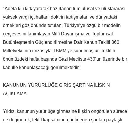
"Adeta kılı kırk yararak hazırlanan tüm ulusal ve uluslararası
yüksek yargı içtihatları, doktrin tartışmaları ve dünyadaki
örnekleri göz önünde tutulan, Türkiye’ye özgü bir modelin
çerçevesini tanımlayan Millî Dayanışma ve Toplumsal
Bütünleşmenin Güçlendirilmesine Dair Kanun Teklifi 360
Milletvekilinin imzasıyla TBMM'ye sunulmuştur. Teklifin
önümüzdeki hafta başında Gazi Mecliste 430’un üzerinde bir
kabulle kanunlaşacağı görülmektedir."
KANUNUN YÜRÜRLÜĞE GİRİŞ ŞARTINA İLİŞKİN
AÇIKLAMA
Yıldız, kanunun yürürlüğe girmesine ilişkin öngörülen sürece
de değinerek, teklif kapsamında belirlenen şartları paylaştı.