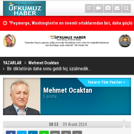
"Peşmerge, Washington'ın en önemli ortaklarından biri, daha güçlü s
desteklenmeli"
Neçirvan Barzani: Kürdistan herkesin ortak vatanı olmaya devam e
YAZARLAR
Mehmet Ocaktan
Bir diktatörün daha sonu geldi hiç üzülmedik…
Yazarın Tüm Yazıları >
Mehmet Ocaktan
E-posta:
08:53
09 Aralık 2024