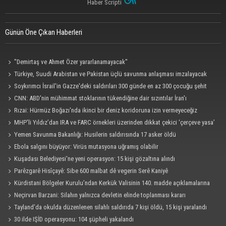
Haber Scripti
Günün Öne Çıkan Haberleri
"Demirtaş ve Ahmet Özer yararlanamayacak"
Türkiye, Suudi Arabistan ve Pakistan üçlü savunma anlaşması imzalayacak
Soykırımcı İsrail'in Gazze'deki saldırıları 300 günde en az 300 çocuğu şehit
etti
CNN: ABD'nin mühimmat stoklarının tükendiğine dair sızıntılar İran'ı
cesaretlendirebilir
Rızai: Hürmüz Boğazı'nda ikinci bir deniz koridoruna izin vermeyeceğiz
MHP'li Yıldız’dan IRA ve FARC örnekleri üzerinden dikkat çekici ‘çerçeve yasa’
açıklaması
Yemen Savunma Bakanlığı: Husilerin saldırısında 17 asker öldü
Ebola salgını büyüyor: Virüs mutasyona uğramış olabilir
Kuşadası Belediyesi'ne yeni operasyon: 15 kişi gözaltına alındı
Parêzgarê Hisîçayê: Sibe 600 malbat dê vegerin Serê Kaniyê
Kürdistani Bölgeler Kurulu’ndan Kerkük Valisinin 140. madde açıklamalarına
tepki
Neçirvan Barzani: Silahın yalnızca devletin elinde toplanması kararı
uygulanmalı
Tayland’da okulda düzenlenen silahlı saldırıda 7 kişi öldü, 15 kişi yaralandı
30 ilde IŞİD operasyonu: 104 şüpheli yakalandı