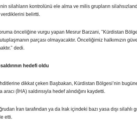
n silahların kontrolünü ele alma ve milis grupların silahsızland
rdiklerini belirtti.
 koruma önceliğine vurgu yapan Mesrur Barzani, "Kürdistan Bölge
kutuplaşmanın parçası olmayacaktır. Önceliğimiz halkımızın güve
ktır." dedi.
saldırının hedefi oldu
ehditlerine dikkat çeken Başbakan, Kürdistan Bölgesi’nin bugün
 aracı (İHA) saldırısıyla hedef alındığını kaydetti.
ğrudan İran tarafından ya da Irak içindeki bazı yasa dışı silahlı g
e etti.