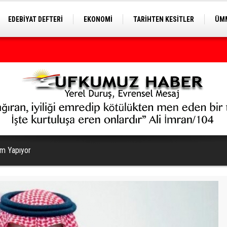
EDEBİYAT DEFTERİ
EKONOMİ
TARİHTEN KESİTLER
ÜMM
EĞİTİM
iye yeni bir döneme girecek
ım Yapıyor