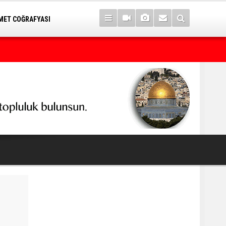
ET COĞRAFYASI
İran'dan Hürmüz Boğazı mesajı: ABD şartlarımızı kabul ederse aç