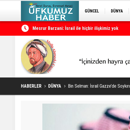
GÜNCEL
DÜNYA
EDİTÖRDEN
KURDÎ
Cevdet Yılmaz: Türkiye süreci tamamlanırsa Türk
HABERLER
DÜNYA
Bin Selman: İsrail Gazze’de Soykır