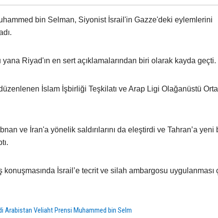
uhammed bin Selman, Siyonist İsrail'in Gazze'deki eylemlerini
adı.
yana Riyad'ın en sert açıklamalarından biri olarak kayda geçti.
zenlenen İslam İşbirliği Teşkilatı ve Arap Ligi Olağanüstü Ort
übnan ve İran'a yönelik saldırılarını da eleştirdi ve Tahran’a yeni 
tı.
konuşmasında İsrail’e tecrit ve silah ambargosu uygulanması ç
di Arabistan Veliaht Prensi Muhammed bin Selm