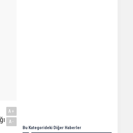
A+
ğı
A-
Bu Kategorideki Diğer Haberler