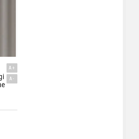
A+
gi
A-
me