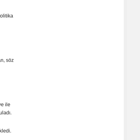
olitika
n, söz
e ile
uladı.
kledi.