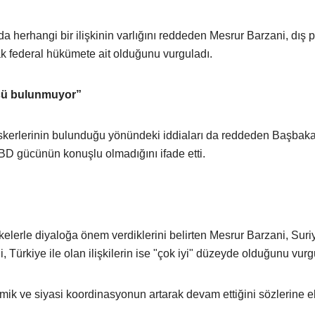
da herhangi bir ilişkinin varlığını reddeden Mesrur Barzani, dış p
ak federal hükümete ait olduğunu vurguladı.
ücü bulunmuyor”
kerlerinin bulunduğu yönündeki iddiaları da reddeden Başbaka
ABD gücünün konuşlu olmadığını ifade etti.
kelerle diyaloğa önem verdiklerini belirten Mesrur Barzani, Suriy
ni, Türkiye ile olan ilişkilerin ise "çok iyi" düzeyde olduğunu vurg
ik ve siyasi koordinasyonun artarak devam ettiğini sözlerine e