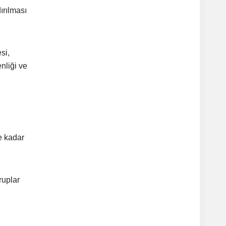
ırılması
si,
nliği ve
e kadar
ruplar