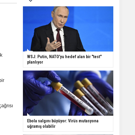
ak
WSJ: Putin, NATO'yu hedef alan bir "test"
planlıyor
bir
ağrısı
Ebola salgını büyüyor: Virüs mutasyona
uğramış olabilir