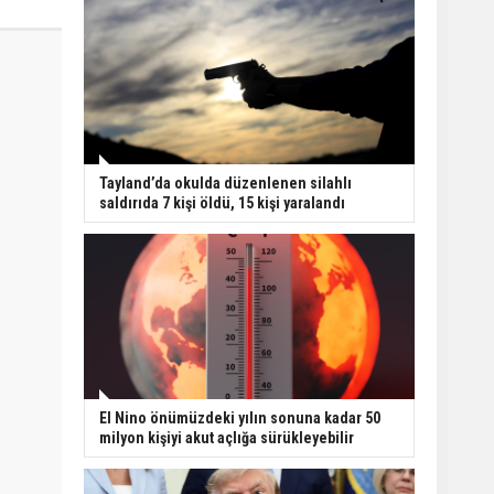
Tayland’da okulda düzenlenen silahlı
saldırıda 7 kişi öldü, 15 kişi yaralandı
El Nino önümüzdeki yılın sonuna kadar 50
milyon kişiyi akut açlığa sürükleyebilir