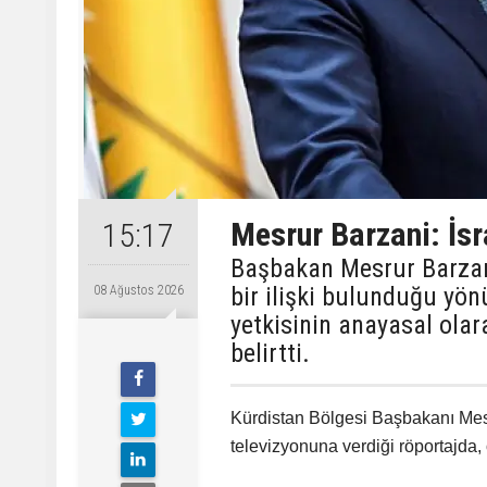
Mesrur Barzani: İsra
15:17
Başbakan Mesrur Barzani,
bir ilişki bulunduğu yön
08 Ağustos 2026
yetkisinin anayasal ola
belirtti.
Kürdistan Bölgesi Başbakanı Mes
televizyonuna verdiği röportajda,