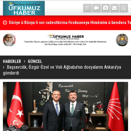
Sûriye û Rûsya li ser radestkirina firokxaneya Himêmîm û bendera Te
kirin
HABERLER
GÜNCEL
Başsavcılık, Özgür Özel ve Veli Ağbaba’nın dosyalarını Ankara'ya
gönderdi