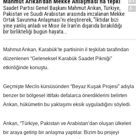
Mahmut Arıkan'dan Mekke Anlaşması’na tepki
A+
Saadet Partisi Genel Başkanı Mahmut Arıkan, Türkiye,
A-
Pakistan ve Suudi Arabistan arasında imzalanan Mekke
Ortak Savunma Anlaşması'nı eleştirerek, "İktidar bizi
yine yanlış anladı ve Mısır ile İran’ın dışarıda bırakıldığı
bir birlikteliği bugün hayata...
Mahmut Arıkan, Karabük’te partisinin il teşkilatı tarafından
düzenlenen “Geleneksel Karabük Saadet Pikniği”
etkinliğinde konuştu.
Geçmişte Meclis kürsüsünden “Beyaz Kuşak Projesi” adıyla
benzer bir bölgesel ittifakı defalarca önerdiklerini belirten
Arıkan, hükümetin bu yaklaşımı eksik uyguladığını söyledi.
Arıkan, “Türkiye, Pakistan ve Arabistan’dan oluşan ülkeleri
bir araya getirip bir anlaşma yaptılar. Bizim bu projeyi