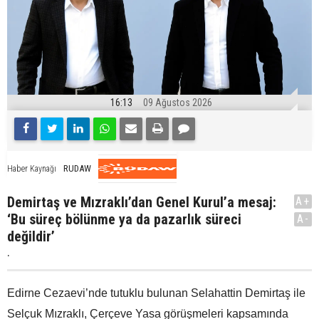
16:13
09 Ağustos 2026
RUDAW
Haber Kaynağı
Demirtaş ve Mızraklı’dan Genel Kurul’a mesaj:
A+
‘Bu süreç bölünme ya da pazarlık süreci
A-
değildir’
.
Edirne Cezaevi’nde tutuklu bulunan Selahattin Demirtaş ile
Selçuk Mızraklı, Çerçeve Yasa görüşmeleri kapsamında