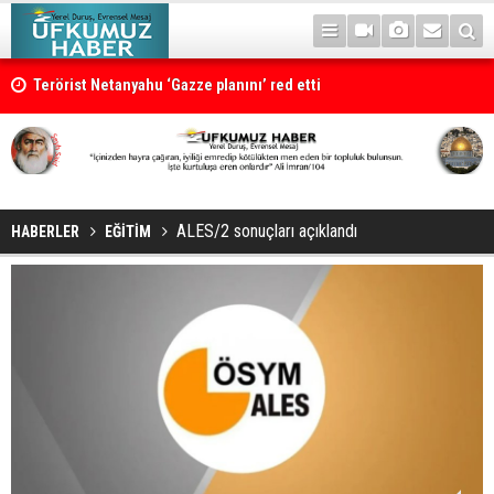
Terörist Netanyahu ‘Gazze planını’ red etti
ALES/2 sonuçları açıklandı
HABERLER
EĞİTİM