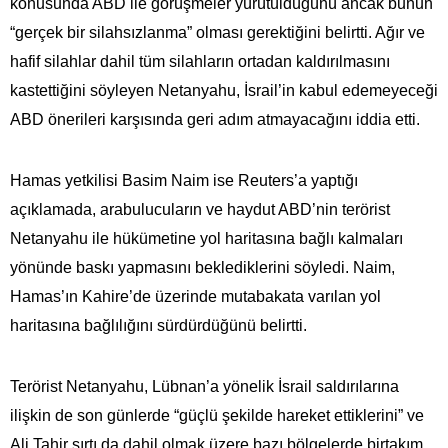
konusunda ABD ile görüşmeler yürütüldüğünü ancak bunun
“gerçek bir silahsızlanma” olması gerektiğini belirtti. Ağır ve
hafif silahlar dahil tüm silahların ortadan kaldırılmasını
kastettiğini söyleyen Netanyahu, İsrail’in kabul edemeyeceği
ABD önerileri karşısında geri adım atmayacağını iddia etti.
Hamas yetkilisi Basim Naim ise Reuters’a yaptığı
açıklamada, arabulucuların ve haydut ABD’nin terörist
Netanyahu ile hükümetine yol haritasına bağlı kalmaları
yönünde baskı yapmasını beklediklerini söyledi. Naim,
Hamas’ın Kahire’de üzerinde mutabakata varılan yol
haritasına bağlılığını sürdürdüğünü belirtti.
Terörist Netanyahu, Lübnan’a yönelik İsrail saldırılarına
ilişkin de son günlerde “güçlü şekilde hareket ettiklerini” ve
Ali Tahir sırtı da dahil olmak üzere bazı bölgelerde birtakım