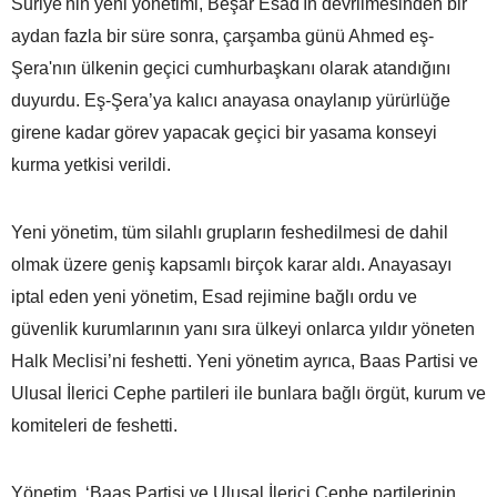
Suriye'nin yeni yönetimi, Beşar Esad'ın devrilmesinden bir
aydan fazla bir süre sonra, çarşamba günü Ahmed eş-
Şera'nın ülkenin geçici cumhurbaşkanı olarak atandığını
duyurdu. Eş-Şera’ya kalıcı anayasa onaylanıp yürürlüğe
girene kadar görev yapacak geçici bir yasama konseyi
kurma yetkisi verildi.
Yeni yönetim, tüm silahlı grupların feshedilmesi de dahil
olmak üzere geniş kapsamlı birçok karar aldı. Anayasayı
iptal eden yeni yönetim, Esad rejimine bağlı ordu ve
güvenlik kurumlarının yanı sıra ülkeyi onlarca yıldır yöneten
Halk Meclisi’ni feshetti. Yeni yönetim ayrıca, Baas Partisi ve
Ulusal İlerici Cephe partileri ile bunlara bağlı örgüt, kurum ve
komiteleri de feshetti.
Yönetim, ‘Baas Partisi ve Ulusal İlerici Cephe partilerinin,