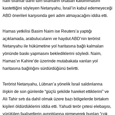
hafif silahlar dahil tüm silahların ortadan kaldırılmasını
kastettiğini söyleyen Netanyahu, İsrail’in kabul edemeyeceği
ABD önerileri karşısında geri adım atmayacağını iddia etti.
Hamas yetkilisi Basim Naim ise Reuters’a yaptığı
açıklamada, arabulucuların ve haydut ABD’nin terörist
Netanyahu ile hükümetine yol haritasına bağlı kalmaları
yönünde baskı yapmasını beklediklerini söyledi. Naim,
Hamas’ın Kahire’de üzerinde mutabakata varılan yol
haritasına bağlılığını sürdürdüğünü belirtti.
Terörist Netanyahu, Lübnan’a yönelik İsrail saldırılarına
ilişkin de son günlerde “güçlü şekilde hareket ettiklerini” ve
Ali Tahir sırtı da dahil olmak üzere bazı bölgelerde birtakım
kişileri öldürdüklerini iddia etti. Yahudi terör çetesi elebaşısı,
yürütülen faaliyetlerin ayrıntılarına girmeyerek bunları “çok