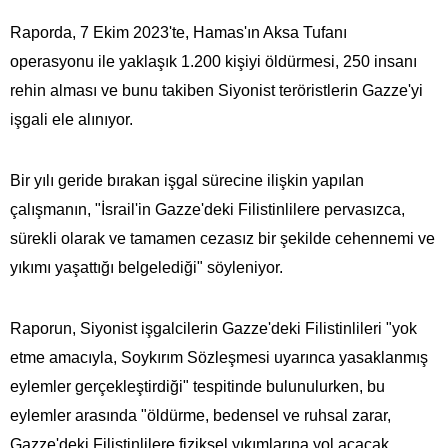
Raporda, 7 Ekim 2023'te, Hamas'ın Aksa Tufanı
operasyonu ile yaklaşık 1.200 kişiyi öldürmesi, 250 insanı
rehin alması ve bunu takiben Siyonist teröristlerin Gazze'yi
işgali ele alınıyor.
Bir yılı geride bırakan işgal sürecine ilişkin yapılan
çalışmanın, "İsrail'in Gazze'deki Filistinlilere pervasızca,
sürekli olarak ve tamamen cezasız bir şekilde cehennemi ve
yıkımı yaşattığı belgelediği" söyleniyor.
Raporun, Siyonist işgalcilerin Gazze'deki Filistinlileri "yok
etme amacıyla, Soykırım Sözleşmesi uyarınca yasaklanmış
eylemler gerçekleştirdiği" tespitinde bulunulurken, bu
eylemler arasında "öldürme, bedensel ve ruhsal zarar,
Gazze'deki Filistinlilere fiziksel yıkımlarına yol açacak