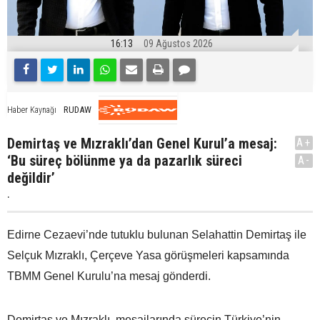
16:13
09 Ağustos 2026
RUDAW
Haber Kaynağı
Demirtaş ve Mızraklı’dan Genel Kurul’a mesaj:
A+
‘Bu süreç bölünme ya da pazarlık süreci
A-
değildir’
.
Edirne Cezaevi’nde tutuklu bulunan Selahattin Demirtaş ile
Selçuk Mızraklı, Çerçeve Yasa görüşmeleri kapsamında
TBMM Genel Kurulu’na mesaj gönderdi.
Demirtaş ve Mızraklı, mesajlarında sürecin Türkiye’nin