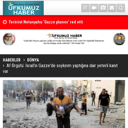
Terörist Netanyahu ‘Gazze planını’ red etti
HABERLER
DÜNYA
Af Örgütü: İsrail'in Gazze'de soykırım yaptığına dair yeterli kanıt
var