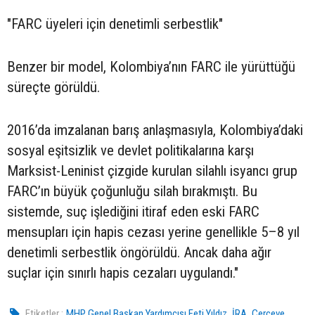
"FARC üyeleri için denetimli serbestlik"
Benzer bir model, Kolombiya’nın FARC ile yürüttüğü
süreçte görüldü.
2016’da imzalanan barış anlaşmasıyla, Kolombiya’daki
sosyal eşitsizlik ve devlet politikalarına karşı
Marksist-Leninist çizgide kurulan silahlı isyancı grup
FARC’ın büyük çoğunluğu silah bırakmıştı. Bu
sistemde, suç işlediğini itiraf eden eski FARC
mensupları için hapis cezası yerine genellikle 5–8 yıl
denetimli serbestlik öngörüldü. Ancak daha ağır
suçlar için sınırlı hapis cezaları uygulandı."
,
,
Etiketler :
MHP Genel Başkan Yardımcısı Feti Yıldız
İRA
Çerçeve