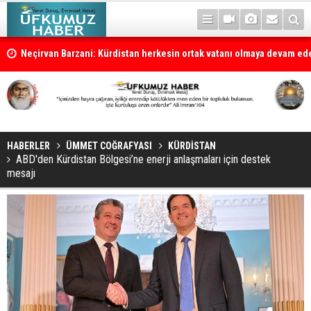
la
Neçirvan Barzani: Kürdistan herkesin ortak vatanı olmaya devam e
HABERLER
ÜMMET COĞRAFYASI
KÜRDİSTAN
ABD'den Kürdistan Bölgesi’ne enerji anlaşmaları için destek
mesajı