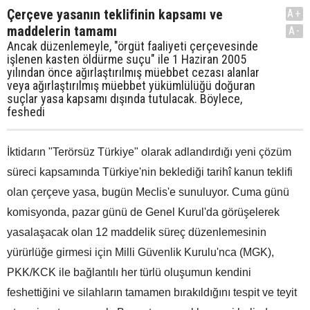
Çerçeve yasanın teklifinin kapsamı ve
A+
maddelerin tamamı
A-
Ancak düzenlemeyle, "örgüt faaliyeti çerçevesinde
işlenen kasten öldürme suçu" ile 1 Haziran 2005
yılından önce ağırlaştırılmış müebbet cezası alanlar
veya ağırlaştırılmış müebbet yükümlülüğü doğuran
suçlar yasa kapsamı dışında tutulacak. Böylece,
feshedi
İktidarın "Terörsüz Türkiye" olarak adlandırdığı yeni çözüm
süreci kapsamında Türkiye'nin beklediği tarihî kanun teklifi
olan çerçeve yasa, bugün Meclis'e sunuluyor. Cuma günü
komisyonda, pazar günü de Genel Kurul'da görüşelerek
yasalaşacak olan 12 maddelik süreç düzenlemesinin
yürürlüğe girmesi için Milli Güvenlik Kurulu'nca (MGK),
PKK/KCK ile bağlantılı her türlü oluşumun kendini
feshettiğini ve silahların tamamen bırakıldığını tespit ve teyit