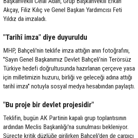
Başkanvekili Celal Adan, Grup Başkanvekili Erkan
Akçay, Filiz Kılıç ve Genel Başkan Yardımcısı Feti
Yıldız da imzaladı.
"Tarihî imza" diye duyuruldu
MHP, Bahçeli'nin teklife imza attığın anın fotoğrafını,
"Sayın Genel Başkanımız Devlet Bahçeli’nin Terörsüz
Türkiye hedefi doğrultusunda hazırlanan çerçeve yasa
için milletimizin huzuru, birliği ve geleceği adına attığı
tarihî imza" notuyla sosyal medya hesabından paylaştı.
"Bu proje bir devlet projesidir"
Teklifin, bugün AK Partinin kapalı grup toplantısının
ardından Meclis Başkanlığı'na sunulması bekleniyor.
Süreçte kritik düzlüğe girilirken Bahçeli'den de çarpıcı