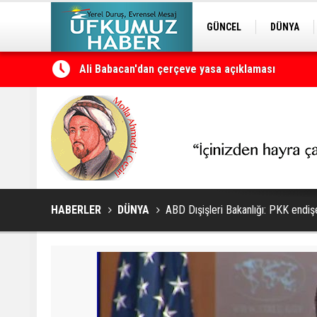
GÜNCEL
DÜNYA
Ali Babacan'dan çerçeve yasa açıklaması
EDİTÖRDEN
KURDÎ
Petrol erzan bû
HABERLER
DÜNYA
ABD Dışişleri Bakanlığı: PKK endişe