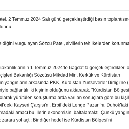
tel, 2 Temmuz 2024 Salı günü gerçekleştirdiği basın toplantısın
lundu.
diğini vurgulayan Sözcü Patel, sivillerin tehlikelerden korunm
 Bakanlıklarının 1 Temmuz 2024’te Bağdat’ta gerçekleştirdikleri o
İçişleri Bakanlığı Sözcüsü Mikdad Miri, Kerkük ve Kürdistan
m yangınların arkasında PKK, Kürdistan Yurtseverler Birliği'ne
rimiyle bağlantılı iki kişinin olduğunu aktararak, "Kürdistan Bölges
i olarak yürütülen soruşturmalarda varılan sonuçlara göre bu kişil
bil'deki Kayseri Çarşısı'nı, Erbil’deki Lenge Pazarı'nı, Duhok'tak
kmadaki amacı bu illerin ekonomisini baltalamaktı. Çünkü yangı
zarara yol açtı; Bir diğer hedef ise Kürdistan Bölgesi'ni