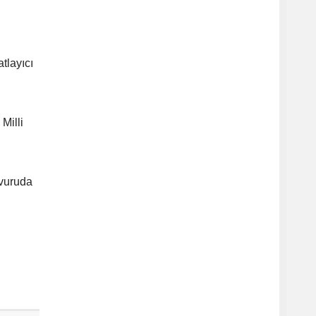
tlayıcı
Milli
şvuruda