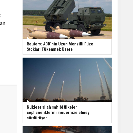
k
tan
Reuters: ABD’nin Uzun Menzilli Füze
Stokları Tükenmek Üzere
Nükleer silah sahibi ülkeler
cephaneliklerini modernize etmeyi
sürdürüyor