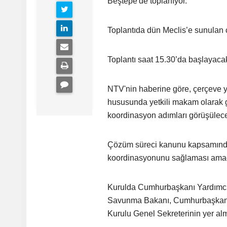
Beştepe'de toplanıyor.
Toplantıda dün Meclis’e sunulan 
Toplantı saat 15.30’da başlayaca
NTV'nin haberine göre, çerçeve ya
hususunda yetkili makam olarak g
koordinasyon adımları görüşülec
Çözüm süreci kanunu kapsamında 
koordinasyonunu sağlaması amaç
Kurulda Cumhurbaşkanı Yardımcısı 
Savunma Bakanı, Cumhurbaşkanlığı 
Kurulu Genel Sekreterinin yer al