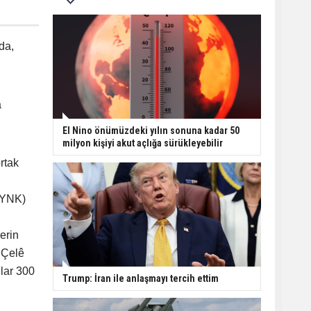
da,
a
El Nino önümüzdeki yılın sonuna kadar 50
milyon kişiyi akut açlığa sürükleyebilir
rtak
 (YNK)
i
erin
i Çelê
nlar 300
Trump: İran ile anlaşmayı tercih ettim