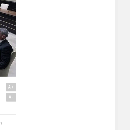
A+
A-
n