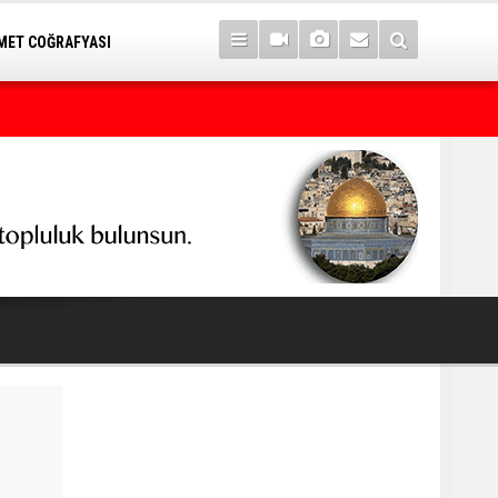
ET COĞRAFYASI
7 yıl sonra Serê Kaniyê'ye dönüşler yarın başlıyor