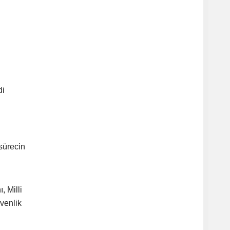
di
sürecin
, Milli
venlik