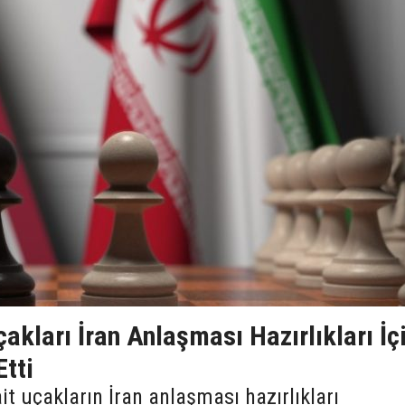
kları İran Anlaşması Hazırlıkları İç
tti
t uçakların İran anlaşması hazırlıkları