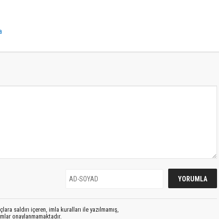
a
lara saldırı içeren, imla kuralları ile yazılmamış,
rumlar onaylanmamaktadır.