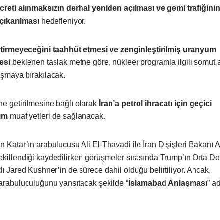
creti alınmaksızın derhal yeniden açılması ve gemi trafiğini
çıkarılması
hedefleniyor.
iştirmeyeceğini taahhüt etmesi ve zenginleştirilmiş uranyum
esi
beklenen taslak metne göre, nükleer programla ilgili somut 
aşmaya bırakılacak.
ne getirilmesine bağlı olarak
İran’a petrol ihracatı için geçici
rım
muafiyetleri de sağlanacak.
 Katar’ın arabulucusu Ali El-Thavadi ile İran Dışişleri Bakanı 
şekillendiği kaydedilirken görüşmeler sırasında Trump’ın Orta D
ı Jared Kushner’in de sürece dahil olduğu belirtiliyor. Ancak,
arabuluculuğunu yansıtacak şekilde “
İslamabad Anlaşması
” ad