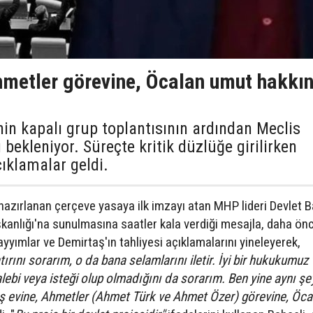
hmetler görevine, Öcalan umut hakkı
nin kapalı grup toplantısının ardından Meclis
bekleniyor. Süreçte kritik düzlüğe girilirken
çıklamalar geldi.
zırlanan çerçeve yasaya ilk imzayı atan MHP lideri Devlet B
şkanlığı'na sunulmasına saatler kala verdiği mesajla, daha ön
yyımlar ve Demirtaş'ın tahliyesi açıklamalarını yineleyerek,
tırını sorarım, o da bana selamlarını iletir. İyi bir hukukumuz 
alebi veya isteği olup olmadığını da sorarım. Ben yine aynı şe
ş evine, Ahmetler (Ahmet Türk ve Ahmet Özer) görevine, Öca