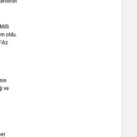
devletin
illi
im oldu.
iliz
nin
i ve
ber