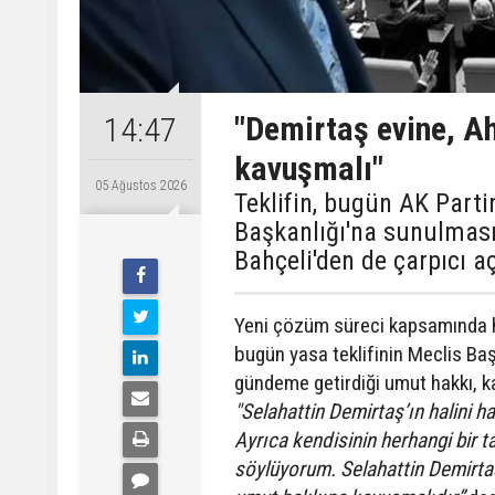
"Demirtaş evine, A
14:47
kavuşmalı"
05 Ağustos 2026
Teklifin, bugün AK Parti
Başkanlığı'na sunulması 
Bahçeli'den de çarpıcı a
Yeni çözüm süreci kapsamında ha
bugün yasa teklifinin Meclis Ba
gündeme getirdiği umut hakkı, ka
"Selahattin Demirtaş’ın halini ha
Ayrıca kendisinin herhangi bir t
söylüyorum. Selahattin Demirta