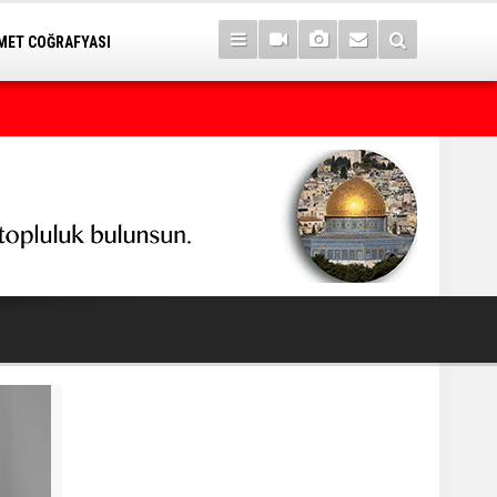
ET COĞRAFYASI
Yargılama değil, hukuk cinayeti!