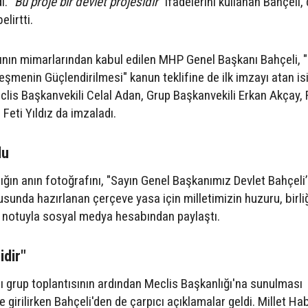
. "
Bu proje bir devlet projesidir"
ifadelerini kullanan Bahçeli, 
lirtti.
ın mimarlarından kabul edilen MHP Genel Başkanı Bahçeli, "M
menin Güçlendirilmesi" kanun teklifine de ilk imzayı atan is
Meclis Başkanvekili Celal Adan, Grup Başkanvekili Erkan Akçay, F
Feti Yıldız da imzaladı.
du
tığın anın fotoğrafını, "Sayın Genel Başkanımız Devlet Bahçeli’
sunda hazırlanan çerçeve yasa için milletimizin huzuru, birliğ
a" notuyla sosyal medya hesabından paylaştı.
idir"
lı grup toplantısının ardından Meclis Başkanlığı'na sunulması
e girilirken Bahçeli'den de çarpıcı açıklamalar geldi. Millet Ha