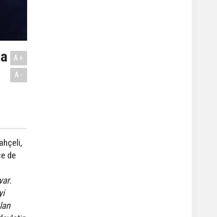
na
A+
A-
ahçeli,
ce de
var.
yi
lan