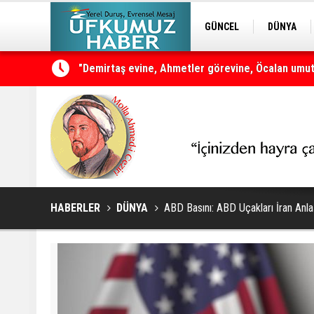
GÜNCEL
DÜNYA
EDİTÖRDEN
KURDÎ
Çerçeve yasanın teklifinin kapsamı ve maddeleri
HABERLER
DÜNYA
ABD Basını: ABD Uçakları İran Anlaş