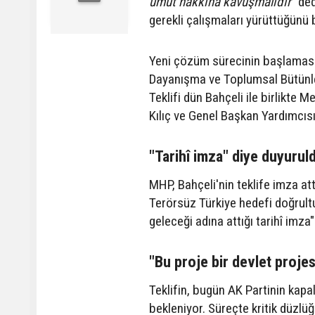
umut hakkına kavuşmalıdır”
dedi
gerekli çalışmaları yürüttüğünü be
Yeni çözüm sürecinin başlamasın
Dayanışma ve Toplumsal Bütünleş
Teklifi dün Bahçeli ile birlikte 
Kılıç ve Genel Başkan Yardımcısı 
"Tarihî imza" diye duyurul
MHP, Bahçeli'nin teklife imza at
Terörsüz Türkiye hedefi doğrultu
geleceği adına attığı tarihî imz
"Bu proje bir devlet projes
Teklifin, bugün AK Partinin kapa
bekleniyor. Süreçte kritik düzlüğ