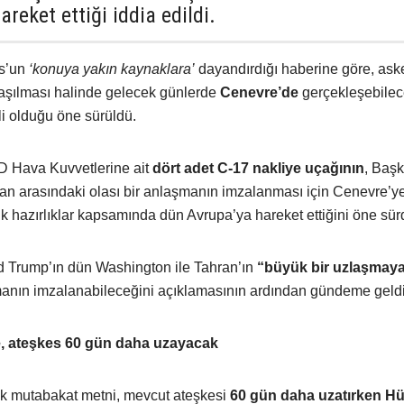
eket ettiği iddia edildi.
os’un
‘konuya yakın kaynaklara’
dayandırdığı haberine göre, aske
anlaşılması halinde gelecek günlerde
Cenevre’de
gerçekleşebile
li olduğu öne sürüldü.
D Hava Kuvvetlerine ait
dört adet C-17 nakliye uçağının
, Baş
ran arasındaki olası bir anlaşmanın imzalanması için Cenevre’y
k hazırlıklar kapsamında dün Avrupa’ya hareket ettiğini öne sür
 Trump’ın dün Washington ile Tahran’ın
“büyük bir uzlaşmay
manın imzalanabileceğini açıklamasının ardından gündeme geldi
, ateşkes 60 gün daha uzayacak
lak mutabakat metni, mevcut ateşkesi
60 gün daha uzatırken H