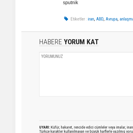
sputnik
,
,
,
Etiketler :
iran
ABD
Avrupa
anlaşm
HABERE
YORUM KAT
UYARI:
Küfür, hakaret, rencide edici cümleler veya imalar, inanç
Türkçe karakter kullanılmayan ve büyük harflerle yazılmış yo