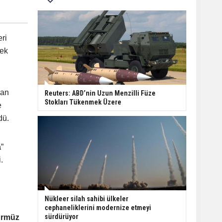
ri
cek
kan
Reuters: ABD’nin Uzun Menzilli Füze
Stokları Tükenmek Üzere
e
dü.
a
”
.
Nükleer silah sahibi ülkeler
cephaneliklerini modernize etmeyi
sürdürüyor
ürmüz