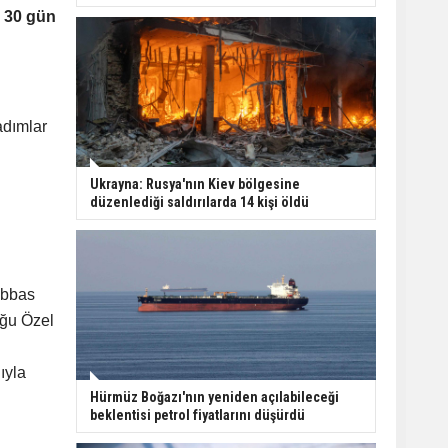
n 30 gün
adımlar
Ukrayna: Rusya'nın Kiev bölgesine
düzenlediği saldırılarda 14 kişi öldü
Abbas
oğu Özel
ıyla
Hürmüz Boğazı'nın yeniden açılabileceği
beklentisi petrol fiyatlarını düşürdü