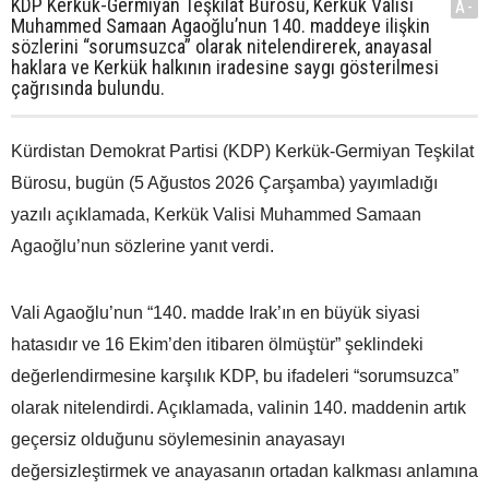
KDP Kerkük-Germiyan Teşkilat Bürosu, Kerkük Valisi
A-
Muhammed Samaan Agaoğlu’nun 140. maddeye ilişkin
sözlerini “sorumsuzca” olarak nitelendirerek, anayasal
haklara ve Kerkük halkının iradesine saygı gösterilmesi
çağrısında bulundu.
Kürdistan Demokrat Partisi (KDP) Kerkük-Germiyan Teşkilat
Bürosu, bugün (5 Ağustos 2026 Çarşamba) yayımladığı
yazılı açıklamada, Kerkük Valisi Muhammed Samaan
Agaoğlu’nun sözlerine yanıt verdi.
Vali Agaoğlu’nun “140. madde Irak’ın en büyük siyasi
hatasıdır ve 16 Ekim’den itibaren ölmüştür” şeklindeki
değerlendirmesine karşılık KDP, bu ifadeleri “sorumsuzca”
olarak nitelendirdi. Açıklamada, valinin 140. maddenin artık
geçersiz olduğunu söylemesinin anayasayı
değersizleştirmek ve anayasanın ortadan kalkması anlamına