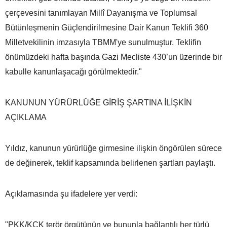
çerçevesini tanımlayan Millî Dayanışma ve Toplumsal
Bütünleşmenin Güçlendirilmesine Dair Kanun Teklifi 360
Milletvekilinin imzasıyla TBMM'ye sunulmuştur. Teklifin
önümüzdeki hafta başında Gazi Mecliste 430’un üzerinde bir
kabulle kanunlaşacağı görülmektedir."
KANUNUN YÜRÜRLÜĞE GİRİŞ ŞARTINA İLİŞKİN
AÇIKLAMA
Yıldız, kanunun yürürlüğe girmesine ilişkin öngörülen sürece
de değinerek, teklif kapsamında belirlenen şartları paylaştı.
Açıklamasında şu ifadelere yer verdi:
"PKK/KCK terör örgütünün ve bununla bağlantılı her türlü