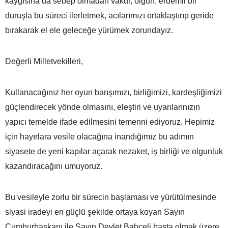
kaygısına da sebep olmadan vakur, olgun, erdemli bir
duruşla bu süreci ilerletmek, acılarımızı ortaklaştırıp geride
bırakarak el ele geleceğe yürümek zorundayız.
Değerli Milletvekilleri,
Kullanacağınız her oyun barışımızı, birliğimizi, kardeşliğimizi
güçlendirecek yönde olmasını, eleştiri ve uyarılarınızın
yapıcı temelde ifade edilmesini temenni ediyoruz. Hepimiz
için hayırlara vesile olacağına inandığımız bu adımın
siyasete de yeni kapılar açarak nezaket, iş birliği ve olgunluk
kazandıracağını umuyoruz.
Bu vesileyle zorlu bir sürecin başlaması ve yürütülmesinde
siyasi iradeyi en güçlü şekilde ortaya koyan Sayın
Cumhurbaşkanı ile Sayın Devlet Bahçeli başta olmak üzere,