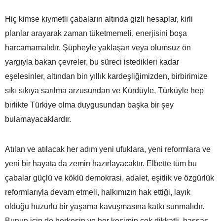
Hiç kimse kıymetli çabaların altında gizli hesaplar, kirli
planlar arayarak zaman tüketmemeli, enerjisini boşa
harcamamalıdır. Şüpheyle yaklaşan veya olumsuz ön
yargıyla bakan çevreler, bu süreci istedikleri kadar
eşelesinler, altından bin yıllık kardeşliğimizden, birbirimize
sıkı sıkıya sarılma arzusundan ve Kürdüyle, Türküyle hep
birlikte Türkiye olma duygusundan başka bir şey
bulamayacaklardır.
Atılan ve atılacak her adım yeni ufuklara, yeni reformlara ve
yeni bir hayata da zemin hazırlayacaktır. Elbette tüm bu
çabalar güçlü ve köklü demokrasi, adalet, eşitlik ve özgürlük
reformlarıyla devam etmeli, halkımızın hak ettiği, layık
olduğu huzurlu bir yaşama kavuşmasına katkı sunmalıdır.
Bunun için de herkesin ve her kesimin çok dikkatli, hassas