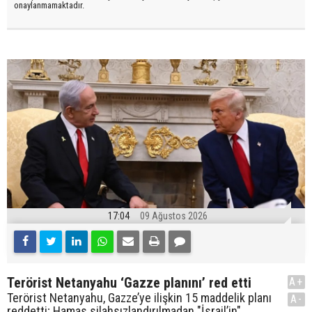
onaylanmamaktadır.
17:04
09 Ağustos 2026
Terörist Netanyahu ‘Gazze planını’ red etti
A+
Terörist Netanyahu, Gazze’ye ilişkin 15 maddelik planı
A-
reddetti; Hamas silahsızlandırılmadan "İsrail’in"